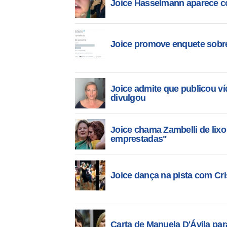
Joice Hasselmann aparece c
Joice promove enquete sobre
Joice admite que publicou v
divulgou
Joice chama Zambelli de lix
emprestadas"
Joice dança na pista com Cris
Carta de Manuela D'Ávila par