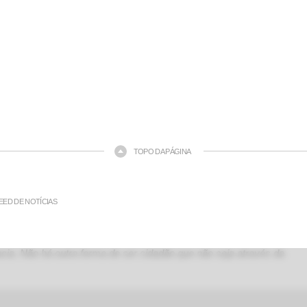
TOPO DA PÁGINA
EED DE NOTÍCIAS
ia. Não há outra forma de ser cidadão que não seja através da