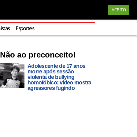
Siga nossas redes
ACEITO
Apoie
istas
Esportes
Não ao preconceito!
Adolescente de 17 anos
morre após sessão
violenta de bullying
homofóbico; vídeo mostra
agressores fugindo