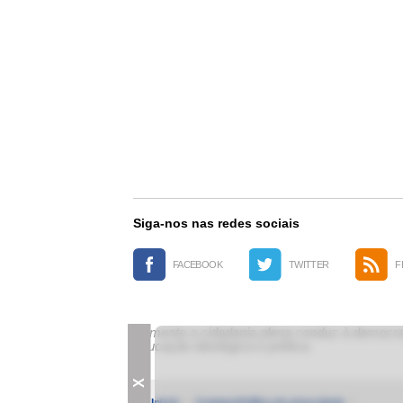
Siga-nos nas redes sociais
FACEBOOK
TWITTER
F
Somente a cidadania plena conduz à democrac
educação ideológica e política.
X