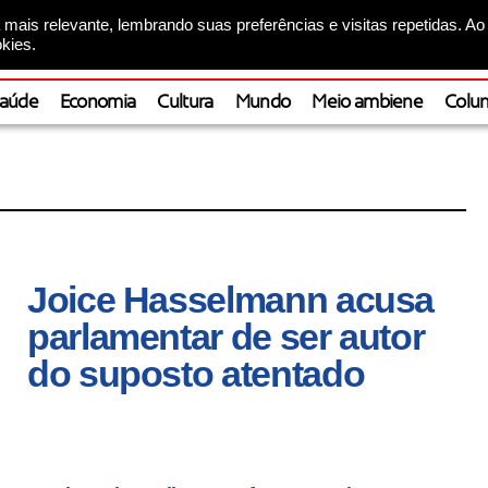
mais relevante, lembrando suas preferências e visitas repetidas. Ao
kies.
aúde
Economia
Cultura
Mundo
Meio ambiene
Colun
Joice Hasselmann acusa
parlamentar de ser autor
do suposto atentado