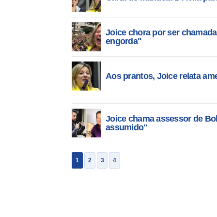
Joice chora por ser chamada 
engorda"
Aos prantos, Joice relata ame
Joice chama assessor de Bols
assumido"
1
2
3
4