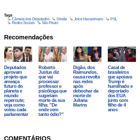
Tags
Câmara dos Deputados
Direita
Joice Hasselmann
PSL
Redes Sociais
São Paulo
Recomendações
Deputados
Roberto
Digão, dos
Casal de
aprovam
Justus diz
Raimundos,
brasileiros
projeto que
que vai
causa revolta
que apoiava
ameaça
processar
nas redes
Trump é
futuro do
professor e
após
humilhado e
planeta e
psicóloga que
debochar da
deportado
mundo
sugeriam
morte de
dos EUA
repercute;
morte da sua
Juliana
junto com
veja como
filha: "De
Marins
filho de 4
votou cada
onde vem
anos
parlamentar
tanto ódio?"
COMENTÁRIOS