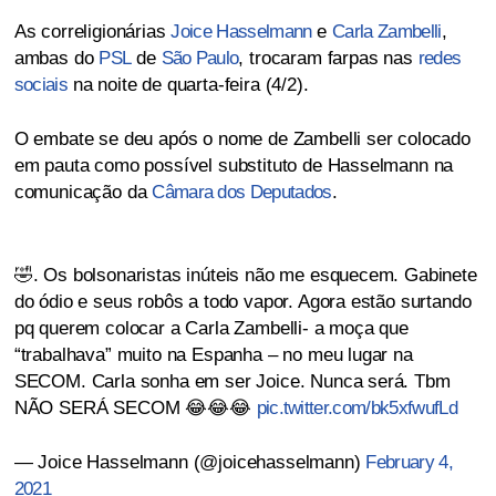
As correligionárias
Joice Hasselmann
e
Carla Zambelli
,
ambas do
PSL
de
São Paulo
, trocaram farpas nas
redes
sociais
na noite de quarta-feira (4/2).
O embate se deu após o nome de Zambelli ser colocado
em pauta como possível substituto de Hasselmann na
comunicação da
Câmara dos Deputados
.
🤣. Os bolsonaristas inúteis não me esquecem. Gabinete
do ódio e seus robôs a todo vapor. Agora estão surtando
pq querem colocar a Carla Zambelli- a moça que
“trabalhava” muito na Espanha – no meu lugar na
SECOM. Carla sonha em ser Joice. Nunca será. Tbm
NÃO SERÁ SECOM 😂😂😂
pic.twitter.com/bk5xfwufLd
— Joice Hasselmann (@joicehasselmann)
February 4,
2021