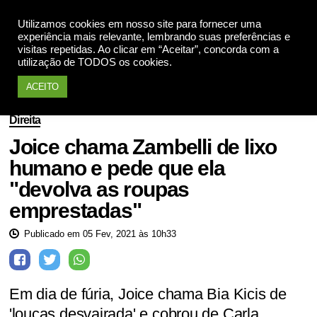
Utilizamos cookies em nosso site para fornecer uma
Apoie
experiência mais relevante, lembrando suas preferências e
visitas repetidas. Ao clicar em “Aceitar”, concorda com a
utilização de TODOS os cookies.
ACEITO
Direita
Joice chama Zambelli de lixo
humano e pede que ela
"devolva as roupas
emprestadas"
Publicado em 05 Fev, 2021 às 10h33
Em dia de fúria, Joice chama Bia Kicis de
'loucas desvairada' e cobrou de Carla