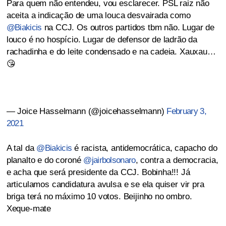
Para quem não entendeu, vou esclarecer. PSL raiz não
aceita a indicação de uma louca desvairada como
@Biakicis
na CCJ. Os outros partidos tbm não. Lugar de
louco é no hospício. Lugar de defensor de ladrão da
rachadinha e do leite condensado e na cadeia. Xauxau…
😘
— Joice Hasselmann (@joicehasselmann)
February 3,
2021
A tal da
@Biakicis
é racista, antidemocrática, capacho do
planalto e do coroné
@jairbolsonaro
, contra a democracia,
e acha que será presidente da CCJ. Bobinha!!! Já
articulamos candidatura avulsa e se ela quiser vir pra
briga terá no máximo 10 votos. Beijinho no ombro.
Xeque-mate