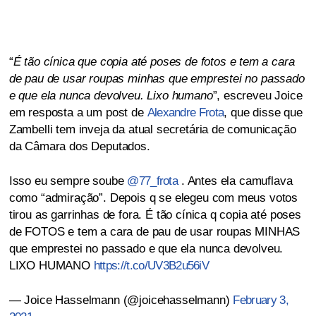
“
É tão cínica que copia até poses de fotos e tem a cara
de pau de usar roupas minhas que emprestei no passado
e que ela nunca devolveu. Lixo humano
”, escreveu Joice
em resposta a um post de
Alexandre Frota
, que disse que
Zambelli tem inveja da atual secretária de comunicação
da Câmara dos Deputados.
Isso eu sempre soube
@77_frota
. Antes ela camuflava
como “admiração”. Depois q se elegeu com meus votos
tirou as garrinhas de fora. É tão cínica q copia até poses
de FOTOS e tem a cara de pau de usar roupas MINHAS
que emprestei no passado e que ela nunca devolveu.
LIXO HUMANO
https://t.co/UV3B2u56iV
— Joice Hasselmann (@joicehasselmann)
February 3,