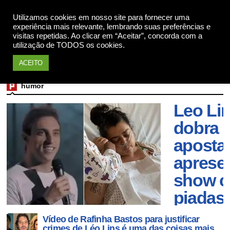
Utilizamos cookies em nosso site para fornecer uma
Apoie
experiência mais relevante, lembrando suas preferências e
visitas repetidas. Ao clicar em “Aceitar”, concorda com a
utilização de TODOS os cookies.
ACEITO
Após a
humor
conden
Leo Li
dobra 
aposta
aprese
show 
piadas
mais
Vídeo de Rafinha Bastos para justificar
crimes de Léo Lins é uma das coisas mais