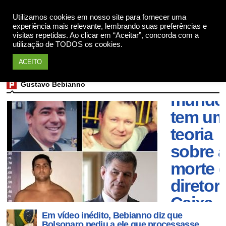
Utilizamos cookies em nosso site para fornecer uma
Apoie
experiência mais relevante, lembrando suas preferências e
visitas repetidas. Ao clicar em “Aceitar”, concorda com a
utilização de TODOS os cookies.
ACEITO
Todo
Gustavo Bebianno
mundo
tem u
teoria
sobre 
morte 
diretor
Caixa
Em vídeo inédito, Bebianno diz que
Econô
Bolsonaro pediu a ele que processasse