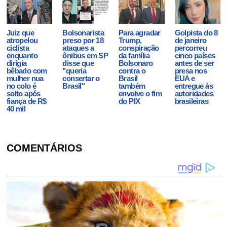
Juiz que
Bolsonarista
Para agradar
Golpista do 8
atropelou
preso por 18
Trump,
de janeiro
ciclista
ataques a
conspiração
percorreu
enquanto
ônibus em SP
da família
cinco países
dirigia
disse que
Bolsonaro
antes de ser
bêbado com
"queria
contra o
presa nos
mulher nua
consertar o
Brasil
EUA e
no colo é
Brasil"
também
entregue às
solto após
envolve o fim
autoridades
fiança de R$
do PIX
brasileiras
40 mil
COMENTÁRIOS