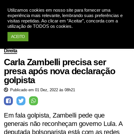
Utilizamos cookies em nosso site para fornecer uma
Apoie
experiência mais relevante, lembrando suas preferências e
visitas repetidas. Ao clicar em “Aceitar”, concorda com a
utilização de TODOS os cookies.
ACEITO
Direita
Carla Zambelli precisa ser
presa após nova declaração
golpista
Publicado em 01 Dez, 2022 às 08h21
Em fala golpista, Zambelli pede que
generais não reconheçam governo Lula. A
deputada bolsonarista está com as redes