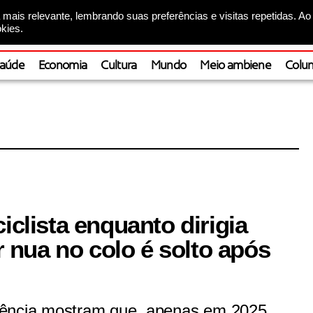
mais relevante, lembrando suas preferências e visitas repetidas. Ao
kies.
aúde
Economia
Cultura
Mundo
Meio ambiene
Colun
iclista enquanto dirigia
nua no colo é solto após
rência mostram que, apenas em 2025,