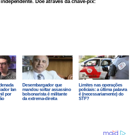
a independente. Doe através da chave-pix:
denada
Desembargador que
Limites nas operações
iador Ian
mandou soltar assassino
policiais: a última palavra
il por
bolsonarista é militante
é (necessariamente) do
ção
da extrema-direita
STF?