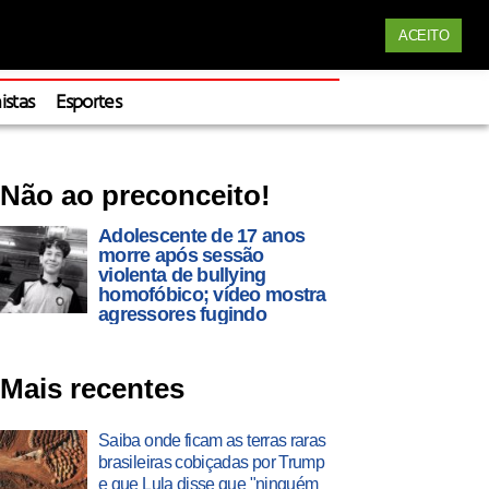
Siga nossas redes
ACEITO
Apoie
istas
Esportes
Não ao preconceito!
Adolescente de 17 anos
morre após sessão
violenta de bullying
homofóbico; vídeo mostra
agressores fugindo
Mais recentes
Saiba onde ficam as terras raras
brasileiras cobiçadas por Trump
e que Lula disse que "ninguém