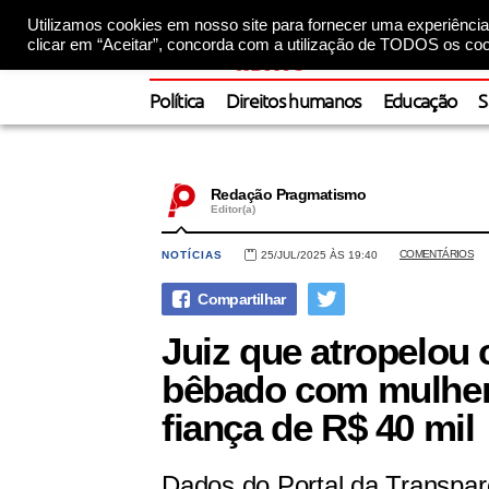
Utilizamos cookies em nosso site para fornecer uma experiência 
clicar em “Aceitar”, concorda com a utilização de TODOS os coo
Política
Direitos humanos
Educação
S
Redação Pragmatismo
Editor(a)
COMENTÁRIOS
NOTÍCIAS
25/JUL/2025 ÀS 19:40
Juiz que atropelou c
bêbado com mulher 
fiança de R$ 40 mil
Dados do Portal da Transpa