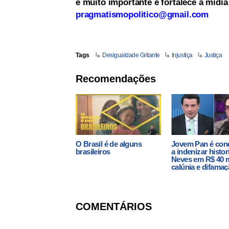
é muito importante e fortalece a mídi
pragmatismopolitico@gmail.com
Tags
Desigualdade Gritante
Injustiça
Justiça
Recomendações
O Brasil é de alguns
Jovem Pan é con
brasileiros
a indenizar histor
Neves em R$ 40 m
calúnia e difama
COMENTÁRIOS