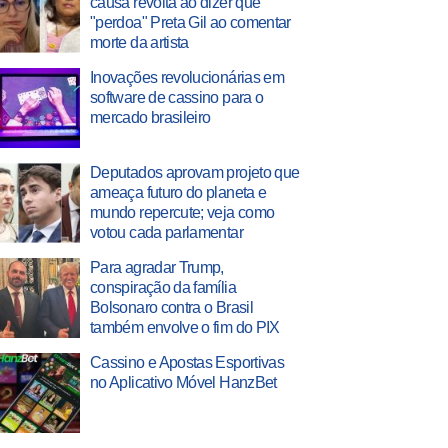
causa revolta ao dizer que
"perdoa" Preta Gil ao comentar
morte da artista
Inovações revolucionárias em
software de cassino para o
mercado brasileiro
Deputados aprovam projeto que
ameaça futuro do planeta e
mundo repercute; veja como
votou cada parlamentar
Para agradar Trump,
conspiração da família
Bolsonaro contra o Brasil
também envolve o fim do PIX
Cassino e Apostas Esportivas
no Aplicativo Móvel HanzBet