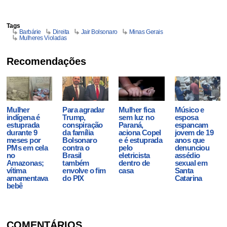
Tags
Barbárie
Direita
Jair Bolsonaro
Minas Gerais
Mulheres Violadas
Recomendações
Mulher
Para agradar
Mulher fica
Músico e
indígena é
Trump,
sem luz no
esposa
estuprada
conspiração
Paraná,
espancam
durante 9
da família
aciona Copel
jovem de 19
meses por
Bolsonaro
e é estuprada
anos que
PMs em cela
contra o
pelo
denunciou
no
Brasil
eletricista
assédio
Amazonas;
também
dentro de
sexual em
vítima
envolve o fim
casa
Santa
amamentava
do PIX
Catarina
bebê
COMENTÁRIOS