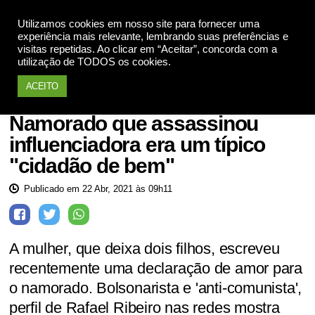
Utilizamos cookies em nosso site para fornecer uma
Apoie
experiência mais relevante, lembrando suas preferências e
visitas repetidas. Ao clicar em “Aceitar”, concorda com a
utilização de TODOS os cookies.
ACEITO
Mulheres violadas
Namorado que assassinou
influenciadora era um típico
"cidadão de bem"
Publicado em 22 Abr, 2021 às 09h11
A mulher, que deixa dois filhos, escreveu
recentemente uma declaração de amor para
o namorado. Bolsonarista e 'anti-comunista',
perfil de Rafael Ribeiro nas redes mostra