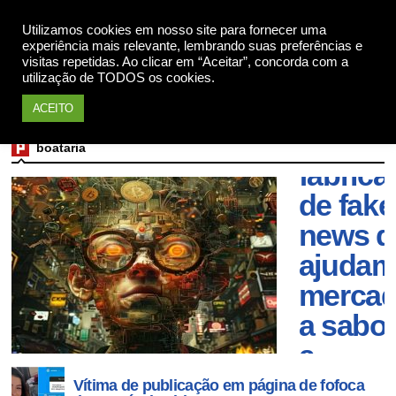
Utilizamos cookies em nosso site para fornecer uma
Apoie
experiência mais relevante, lembrando suas preferências e
visitas repetidas. Ao clicar em “Aceitar”, concorda com a
utilização de TODOS os cookies.
ACEITO
As
boataria
fábrica
de fake
news q
ajudam
merca
a sabot
a
econo
Vítima de publicação em página de fofoca