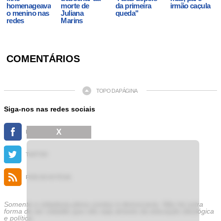
homenageava
morte de
da primeira
irmão caçula
o menino nas
Juliana
queda"
redes
Marins
COMENTÁRIOS
TOPO DA PÁGINA
Siga-nos nas redes sociais
X
FACEBOOK
TWITTER
FEED DE NOTÍCIAS
Somente a cidadania plena conduz à democracia. Não há outra
forma de ser cidadão que não seja através da educação ideológica
e política.