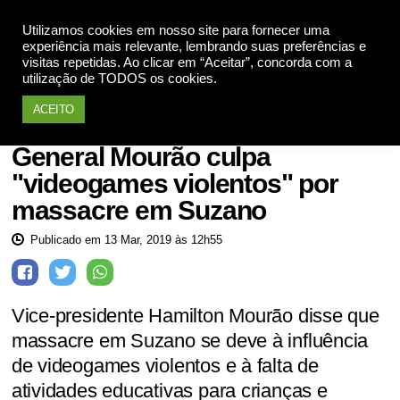
Utilizamos cookies em nosso site para fornecer uma
Apoie
experiência mais relevante, lembrando suas preferências e
visitas repetidas. Ao clicar em “Aceitar”, concorda com a
utilização de TODOS os cookies.
ACEITO
Tragédia
General Mourão culpa
"videogames violentos" por
massacre em Suzano
Publicado em 13 Mar, 2019 às 12h55
Vice-presidente Hamilton Mourão disse que
massacre em Suzano se deve à influência
de videogames violentos e à falta de
atividades educativas para crianças e