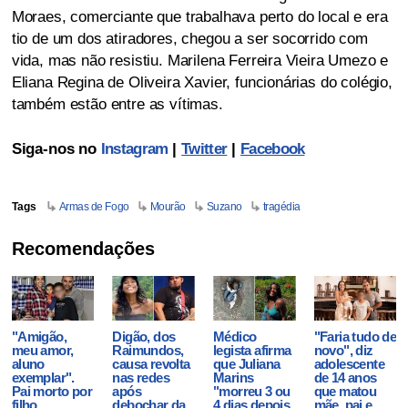
Moraes, comerciante que trabalhava perto do local e era
tio de um dos atiradores, chegou a ser socorrido com
vida, mas não resistiu. Marilena Ferreira Vieira Umezo e
Eliana Regina de Oliveira Xavier, funcionárias do colégio,
também estão entre as vítimas.
Siga-nos no
Instagram
|
Twitter
|
Facebook
Tags
Armas de Fogo
Mourão
Suzano
tragédia
Recomendações
"Amigão,
Digão, dos
Médico
"Faria tudo de
meu amor,
Raimundos,
legista afirma
novo", diz
aluno
causa revolta
que Juliana
adolescente
exemplar".
nas redes
Marins
de 14 anos
Pai morto por
após
"morreu 3 ou
que matou
filho
debochar da
4 dias depois
mãe, pai e