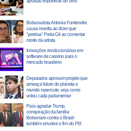
apostas esportivas do zero
Bolsonarista Antonia Fontenelle
causa revolta ao dizer que
"perdoa" Preta Gil ao comentar
morte da artista
Inovações revolucionárias em
software de cassino para o
mercado brasileiro
Deputados aprovam projeto que
ameaça futuro do planeta e
mundo repercute; veja como
votou cada parlamentar
Para agradar Trump,
conspiração da família
Bolsonaro contra o Brasil
também envolve o fim do PIX