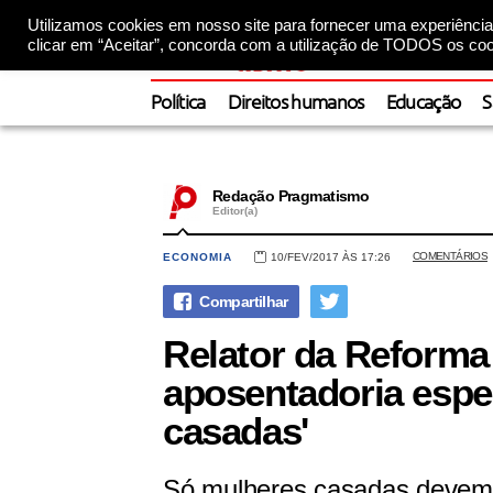
Utilizamos cookies em nosso site para fornecer uma experiência 
clicar em “Aceitar”, concorda com a utilização de TODOS os coo
Política
Direitos humanos
Educação
S
Redação Pragmatismo
Editor(a)
COMENTÁRIOS
ECONOMIA
10/FEV/2017 ÀS 17:26
Relator da Reforma
aposentadoria espec
casadas'
Só mulheres casadas devem t