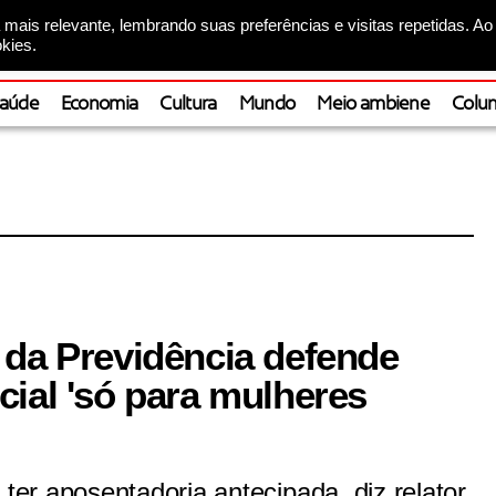
mais relevante, lembrando suas preferências e visitas repetidas. Ao
kies.
aúde
Economia
Cultura
Mundo
Meio ambiene
Colun
 da Previdência defende
ial 'só para mulheres
er aposentadoria antecipada, diz relator