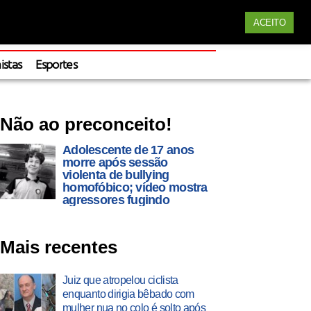
Siga nossas redes
ACEITO
Apoie
istas
Esportes
Não ao preconceito!
Adolescente de 17 anos
morre após sessão
violenta de bullying
homofóbico; vídeo mostra
agressores fugindo
Mais recentes
Juiz que atropelou ciclista
enquanto dirigia bêbado com
mulher nua no colo é solto após