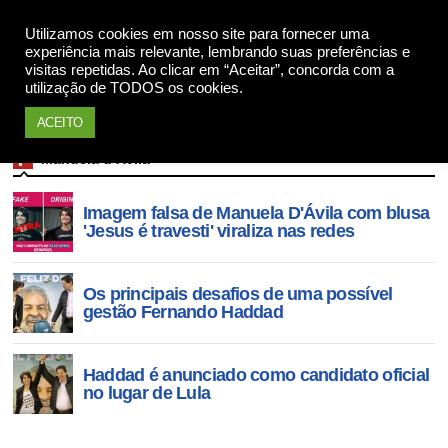
Apoie
Utilizamos cookies em nosso site para fornecer uma
experiência mais relevante, lembrando suas preferências e
visitas repetidas. Ao clicar em “Aceitar”, concorda com a
utilização de TODOS os cookies.
ACEITO
Manuela d’Ávila
Imagem falsa de Manuela D'Ávila com blusa
'Jesus é travesti' viraliza nas redes
Os principais desafios de uma possível
gestão Fernando Haddad
Haddad é anunciado como candidato oficial
no lugar de Lula