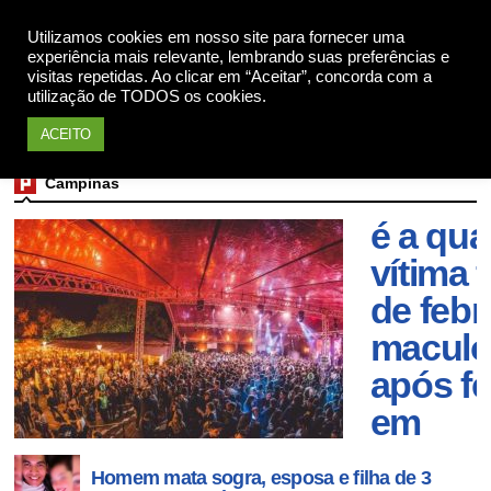
Utilizamos cookies em nosso site para fornecer uma
Apoie
experiência mais relevante, lembrando suas preferências e
visitas repetidas. Ao clicar em “Aceitar”, concorda com a
utilização de TODOS os cookies.
ACEITO
Campinas
Adoles
é a qua
vítima f
de febr
maculo
após fe
em
Campi
Homem mata sogra, esposa e filha de 3