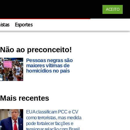
Siga nossas redes
Apoie
ACEITO
istas
Esportes
Não ao preconceito!
Pessoas negras são
maiores vítimas de
homicídios no país
Mais recentes
EUA classificam PCC e CV
como terroristas, mas medida
pode fortalecer facções e
tensionar relação com Brasil