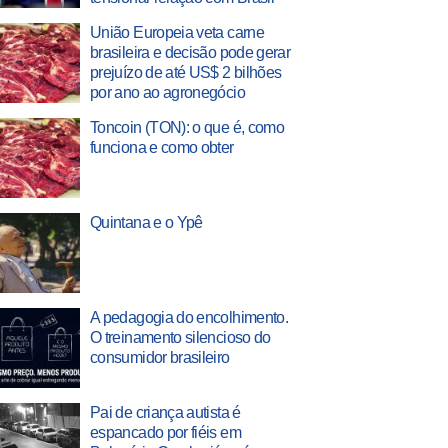
União Europeia veta carne
brasileira e decisão pode gerar
prejuízo de até US$ 2 bilhões
por ano ao agronegócio
Toncoin (TON): o que é, como
funciona e como obter
Quintana e o Ypê
A pedagogia do encolhimento.
O treinamento silencioso do
consumidor brasileiro
Pai de criança autista é
espancado por fiéis em