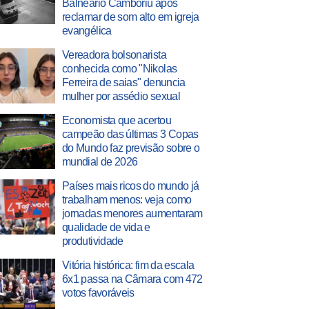
Balneário Camboriú após
reclamar de som alto em igreja
evangélica
Vereadora bolsonarista
conhecida como "Nikolas
Ferreira de saias" denuncia
mulher por assédio sexual
Economista que acertou
campeão das últimas 3 Copas
do Mundo faz previsão sobre o
mundial de 2026
Países mais ricos do mundo já
trabalham menos: veja como
jornadas menores aumentaram
qualidade de vida e
produtividade
Vitória histórica: fim da escala
6x1 passa na Câmara com 472
votos favoráveis