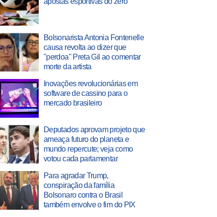
apostas esportivas do zero
Bolsonarista Antonia Fontenelle
causa revolta ao dizer que
"perdoa" Preta Gil ao comentar
morte da artista
Inovações revolucionárias em
software de cassino para o
mercado brasileiro
Deputados aprovam projeto que
ameaça futuro do planeta e
mundo repercute; veja como
votou cada parlamentar
Para agradar Trump,
conspiração da família
Bolsonaro contra o Brasil
também envolve o fim do PIX