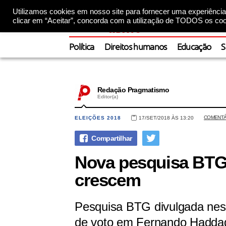
Utilizamos cookies em nosso site para fornecer uma experiência 
clicar em “Aceitar”, concorda com a utilização de TODOS os coo
Política
Direitos humanos
Educação
S
Redação Pragmatismo
Editor(a)
COMENTÁ
ELEIÇÕES 2018
17/SET/2018 ÀS 13:20
Nova pesquisa BTG:
crescem
Pesquisa BTG divulgada nest
de voto em Fernando Hadda