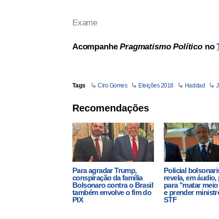
Exame
Acompanhe
Pragmatismo Político
no
Tags
Ciro Gomes
Eleições 2018
Haddad
J
Recomendações
Para agradar Trump,
Policial bolsonari
conspiração da família
revela, em áudio,
Bolsonaro contra o Brasil
para "matar mei
também envolve o fim do
e prender ministr
PIX
STF