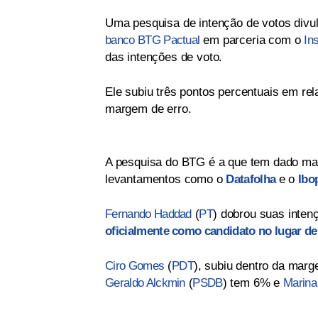
Uma pesquisa de intenção de votos divul
banco BTG Pactual
em parceria com o
In
das intenções de voto.
Ele subiu três pontos percentuais em re
margem de erro.
A pesquisa do BTG é a que tem dado ma
levantamentos como o
Datafolha
e o
Ibo
Fernando Haddad
(
PT
) dobrou suas inten
oficialmente como candidato no lugar de
Ciro Gomes
(
PDT
), subiu dentro da mar
Geraldo Alckmin
(
PSDB
) tem 6% e
Marina