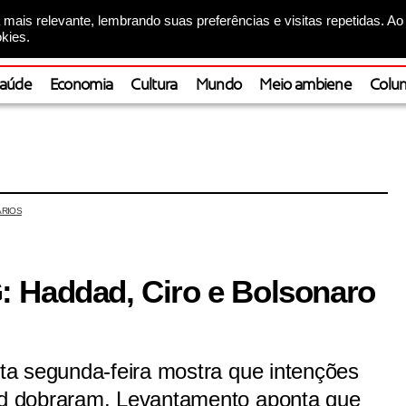
mais relevante, lembrando suas preferências e visitas repetidas. Ao
kies.
aúde
Economia
Cultura
Mundo
Meio ambiene
Colun
RIOS
 Haddad, Ciro e Bolsonaro
a segunda-feira mostra que intenções
d dobraram. Levantamento aponta que