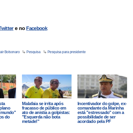
Twitter
e no
Facebook
air Bolsonaro
Pesquisa
Pesquisa para presidente
sta
Malafaia se irrita após
Incentivador do golpe, ex-
 plano
fracasso de público em
comandante da Marinha
o mundo"
ato de anistia a golpistas:
está "estressado" com a
os do
"Esquerda não bota
possibilidade de ser
metade!"
acordado pela PF