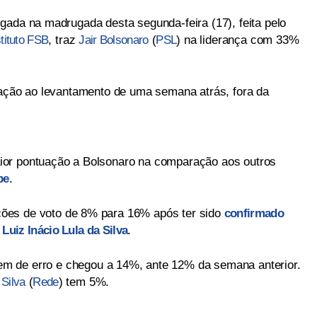
gada na madrugada desta segunda-feira (17), feita pelo
stituto FSB
, traz
Jair Bolsonaro
(
PSL
) na liderança com 33%
lação ao levantamento de uma semana atrás, fora da
ior pontuação a Bolsonaro na comparação aos outros
pe
.
ções de voto de 8% para 16% após ter sido
confirmado
Luiz Inácio Lula da Silva
.
gem de erro e chegou a 14%, ante 12% da semana anterior.
 Silva
(
Rede
) tem 5%.