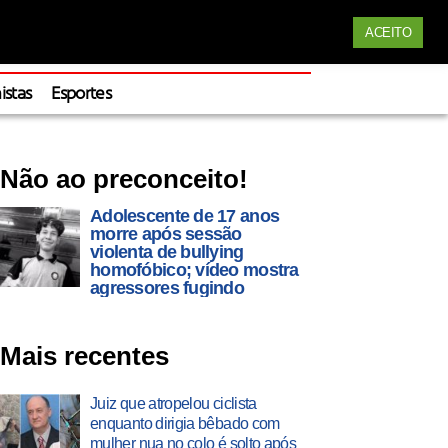
Siga nossas redes
ACEITO
Apoie
istas
Esportes
Não ao preconceito!
Adolescente de 17 anos
morre após sessão
violenta de bullying
homofóbico; vídeo mostra
agressores fugindo
Mais recentes
Juiz que atropelou ciclista
enquanto dirigia bêbado com
mulher nua no colo é solto após