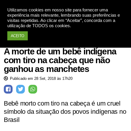
Utilizamos cookies em nosso site para fornecer uma
Apoie
experiência mais relevante, lembrando suas preferências e
visitas repetidas. Ao clicar em “Aceitar”, concorda com a
utilização de TODOS os cookies.
ACEITO
Povos indígenas
A morte de um bebê indígena
com tiro na cabeça que não
ganhou as manchetes
Publicado em 28 Set, 2018 às 17h20
Bebê morto com tiro na cabeça é um cruel
símbolo da situação dos povos indígenas no
Brasil