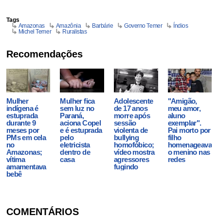
Tags
Amazonas
Amazônia
Barbárie
Governo Temer
Índios
Michel Temer
Ruralistas
Recomendações
Mulher
Mulher fica
Adolescente
"Amigão,
indígena é
sem luz no
de 17 anos
meu amor,
estuprada
Paraná,
morre após
aluno
durante 9
aciona Copel
sessão
exemplar".
meses por
e é estuprada
violenta de
Pai morto por
PMs em cela
pelo
bullying
filho
no
eletricista
homofóbico;
homenageava
Amazonas;
dentro de
vídeo mostra
o menino nas
vítima
casa
agressores
redes
amamentava
fugindo
bebê
COMENTÁRIOS