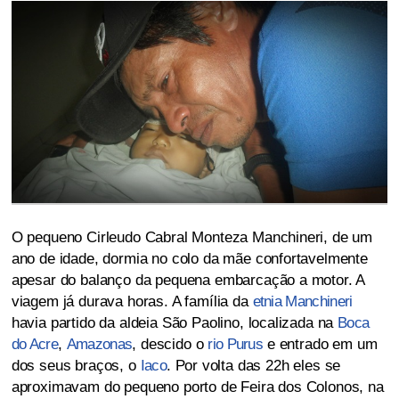
O pequeno Cirleudo Cabral Monteza Manchineri, de um
ano de idade, dormia no colo da mãe confortavelmente
apesar do balanço da pequena embarcação a motor. A
viagem já durava horas. A família da
etnia Manchineri
havia partido da aldeia São Paolino, localizada na
Boca
do Acre
,
Amazonas
, descido o
rio Purus
e entrado em um
dos seus braços, o
Iaco
. Por volta das 22h eles se
aproximavam do pequeno porto de Feira dos Colonos, na