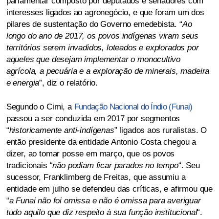
parlamentar composto por deputados e senadores com
interesses ligados ao agronegócio, e que foram um dos
pilares de sustentação do Governo emedebista. “
Ao
longo do ano de 2017, os povos indígenas viram seus
territórios serem invadidos, loteados e explorados por
aqueles que desejam implementar o monocultivo
agrícola, a pecuária e a exploração de minerais, madeira
e energia
”, diz o relatório.
Segundo o Cimi, a
Fundação Nacional do Índio (Funai)
passou a ser conduzida em 2017 por segmentos
“
historicamente anti-indígenas
” ligados aos ruralistas. O
então presidente da entidade Antonio Costa chegou a
dizer, ao tomar posse em março, que os povos
tradicionais “
não podiam ficar parados no tempo
“. Seu
sucessor, Franklimberg de Freitas, que assumiu a
entidade em julho se defendeu das críticas, e afirmou que
“
a Funai não foi omissa e não é omissa para averiguar
tudo aquilo que diz respeito à sua função institucional
“.