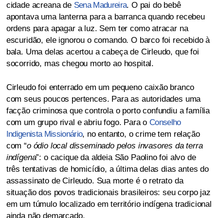
cidade acreana de
Sena Madureira
. O pai do bebê
apontava uma lanterna para a barranca quando recebeu
ordens para apagar a luz. Sem ter como atracar na
escuridão, ele ignorou o comando. O barco foi recebido à
bala. Uma delas acertou a cabeça de Cirleudo, que foi
socorrido, mas chegou morto ao hospital.
Cirleudo foi enterrado em um pequeno caixão branco
com seus poucos pertences. Para as autoridades uma
facção criminosa que controla o porto confundiu a família
com um grupo rival e abriu fogo. Para o
Conselho
Indigenista Missionário
, no entanto, o crime tem relação
com “
o ódio local disseminado pelos invasores da terra
indígena
”: o cacique da aldeia São Paolino foi alvo de
três tentativas de homicídio, a última delas dias antes do
assassinato de Cirleudo. Sua morte é o retrato da
situação dos povos tradicionais brasileiros: seu corpo jaz
em um túmulo localizado em território indígena tradicional
ainda não demarcado.