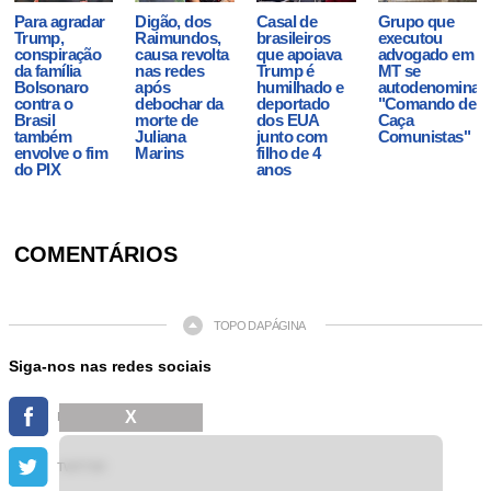
Para agradar
Digão, dos
Casal de
Grupo que
Trump,
Raimundos,
brasileiros
executou
conspiração
causa revolta
que apoiava
advogado em
da família
nas redes
Trump é
MT se
Bolsonaro
após
humilhado e
autodenominav
contra o
debochar da
deportado
"Comando de
Brasil
morte de
dos EUA
Caça
também
Juliana
junto com
Comunistas"
envolve o fim
Marins
filho de 4
do PIX
anos
COMENTÁRIOS
TOPO DA PÁGINA
Siga-nos nas redes sociais
X
FACEBOOK
TWITTER