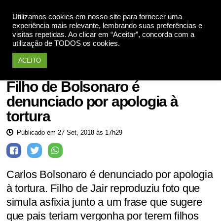
Utilizamos cookies em nosso site para fornecer uma
Apoie
experiência mais relevante, lembrando suas preferências e
visitas repetidas. Ao clicar em “Aceitar”, concorda com a
utilização de TODOS os cookies.
ACEITO
Tortura
Filho de Bolsonaro é
denunciado por apologia à
tortura
Publicado em 27 Set, 2018 às 17h29
Carlos Bolsonaro é denunciado por apologia
à tortura. Filho de Jair reproduziu foto que
simula asfixia junto a um frase que sugere
que pais teriam vergonha por terem filhos