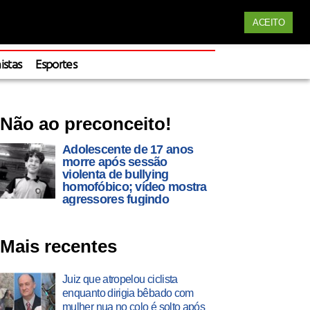
Siga nossas redes
ACEITO
Apoie
istas
Esportes
Não ao preconceito!
Adolescente de 17 anos
morre após sessão
violenta de bullying
homofóbico; vídeo mostra
agressores fugindo
Mais recentes
Juiz que atropelou ciclista
enquanto dirigia bêbado com
mulher nua no colo é solto após