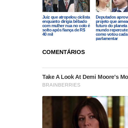
Juiz que atropelou ciclista
Deputados apro
enquanto dirigia bêbado
projeto que amea
com mulher nua no colo é
futuro do planeta
solto após fiança de R$
mundo repercute;
40 mil
como votou cada
parlamentar
COMENTÁRIOS