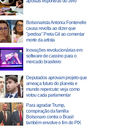
apostas esportivas do zero
Bolsonarista Antonia Fontenelle
causa revolta ao dizer que
"perdoa" Preta Gil ao comentar
morte da artista
Inovações revolucionárias em
software de cassino para o
mercado brasileiro
Deputados aprovam projeto que
ameaça futuro do planeta e
mundo repercute; veja como
votou cada parlamentar
Para agradar Trump,
conspiração da família
Bolsonaro contra o Brasil
também envolve o fim do PIX