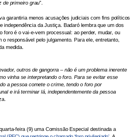
z de primeiro grau
”.
iva garantiria menos acusações judiciais com fins políticos
e independência da Justiça. Badaró lembra que um dos
o foro é o vai-e-vem processual: ao perder, mudar, ou
o responsável pelo julgamento. Para ele, entretanto,
da medida.
vador, outros de gangorra – não é um problema inerente
mo vinha se interpretando o foro. Para se evitar esse
ndo a pessoa comete o crime, tendo o foro por
unal e irá terminar lá, independentemente da pessoa
iza.
quarta-feira (9) uma Comissão Especial destinada a
l (PEC) que restringe o chamado ‘foro privilegiado’
. A