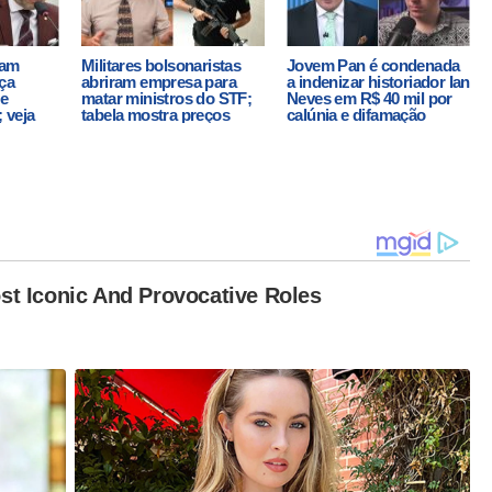
vam
Militares bolsonaristas
Jovem Pan é condenada
ça
abriram empresa para
a indenizar historiador Ian
 e
matar ministros do STF;
Neves em R$ 40 mil por
 veja
tabela mostra preços
calúnia e difamação