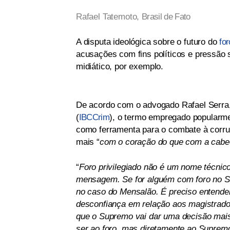
Rafael Tatemoto,
Brasil de Fato
A disputa ideológica sobre o futuro do
for
acusações com fins políticos e pressão 
midiático, por exemplo.
De acordo com o advogado Rafael Serra, 
(
IBCCrim
), o termo empregado popularmen
como ferramenta para o combate à corru
mais “
com o coração do que com a cabe
“
Foro privilegiado não é um nome técnic
mensagem. Se for alguém com foro no ST
no caso do Mensalão. É preciso entender 
desconfiança em relação aos magistrado
que o Supremo vai dar uma decisão mais f
ser ao foro, mas diretamente ao Suprem