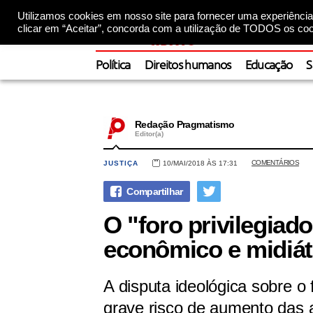
Utilizamos cookies em nosso site para fornecer uma experiência 
clicar em “Aceitar”, concorda com a utilização de TODOS os coo
Política
Direitos humanos
Educação
S
Redação Pragmatismo
Editor(a)
COMENTÁRIOS
JUSTIÇA
10/MAI/2018 ÀS 17:31
O "foro privilegia
econômico e midiát
A disputa ideológica sobre o 
grave risco de aumento das 