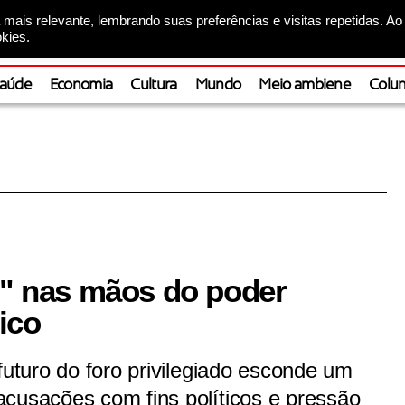
mais relevante, lembrando suas preferências e visitas repetidas. Ao
kies.
aúde
Economia
Cultura
Mundo
Meio ambiene
Colun
do" nas mãos do poder
ico
futuro do foro privilegiado esconde um
acusações com fins políticos e pressão