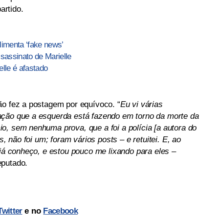
artido.
limenta ‘fake news’
assinato de Marielle
lle é afastado
ão fez a postagem por equívoco. “
Eu vi várias
ação que a esquerda está fazendo em torno da morte da
o, sem nenhuma prova, que a foi a polícia [a autora do
s, não foi um; foram vários posts – e retuitei. E, ao
 já conheço, e estou pouco me lixando para eles –
eputado.
Twitter
e no
Facebook