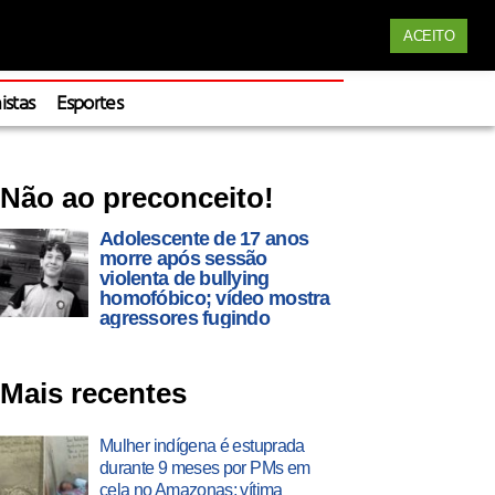
Siga nossas redes
ACEITO
Apoie
istas
Esportes
Não ao preconceito!
Adolescente de 17 anos
morre após sessão
violenta de bullying
homofóbico; vídeo mostra
agressores fugindo
Mais recentes
Mulher indígena é estuprada
durante 9 meses por PMs em
cela no Amazonas; vítima