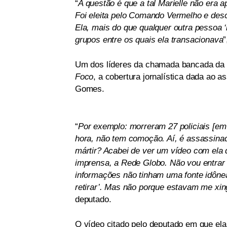
“
A questão é que a tal Marielle não era 
Foi eleita pelo Comando Vermelho e de
Ela, mais do que qualquer outra pessoa 
grupos entre os quais ela transacionava
”
Um dos líderes da chamada bancada da ba
Foco
, a cobertura jornalística dada ao 
Gomes.
“
Por exemplo: morreram 27 policiais [e
hora, não tem comoção. Aí, é assassina
mártir? Acabei de ver um vídeo com ela d
imprensa, a Rede Globo. Não vou entrar
informações não tinham uma fonte idônea,
retirar’. Mas não porque estavam me xi
deputado.
O vídeo citado pelo deputado em que el