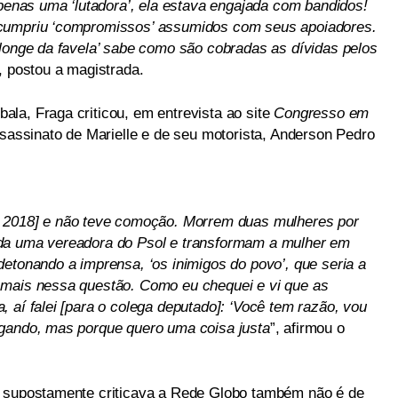
apenas uma ‘lutadora’, ela estava engajada com bandidos!
scumpriu ‘compromissos’ assumidos com seus apoiadores.
‘longe da favela’ sabe como são cobradas as dívidas pelos
, postou a magistrada.
la, Fraga criticou, em entrevista ao site
Congresso em
assassinato de Marielle e de seu motorista, Anderson Pedro
m 2018] e não teve comoção. Morrem duas mulheres por
da uma vereadora do Psol e transformam a mulher em
etonando a imprensa, ‘os inimigos do povo’, que seria a
 mais nessa questão. Como eu chequei e vi que as
 aí falei [para o colega deputado]: ‘Você tem razão, vou
ngando, mas porque quero uma coisa justa
”, afirmou o
a supostamente criticava a Rede Globo também não é de