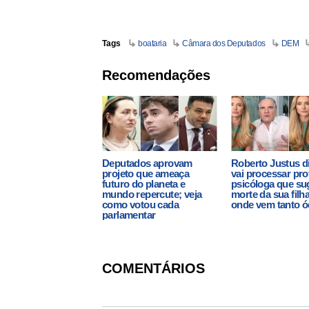
Tags
boataria
Câmara dos Deputados
DEM
Recomendações
Deputados aprovam
Roberto Justus d
projeto que ameaça
vai processar pro
futuro do planeta e
psicóloga que su
mundo repercute; veja
morte da sua filh
como votou cada
onde vem tanto ó
parlamentar
COMENTÁRIOS