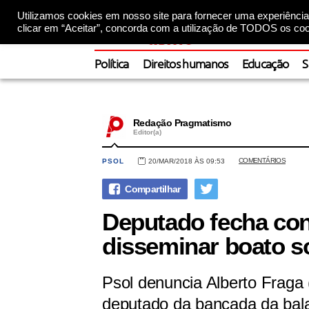
Utilizamos cookies em nosso site para fornecer uma experiência 
clicar em “Aceitar”, concorda com a utilização de TODOS os coo
Política
Direitos humanos
Educação
S
Redação Pragmatismo
Editor(a)
COMENTÁRIOS
PSOL
20/MAR/2018 ÀS 09:53
Deputado fecha con
disseminar boato so
Psol denuncia Alberto Fraga 
deputado da bancada da bala