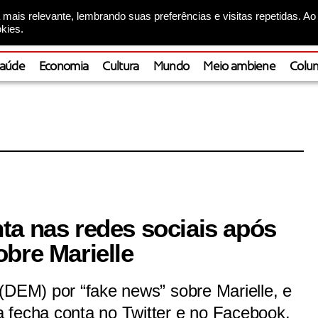
mais relevante, lembrando suas preferências e visitas repetidas. Ao
kies.
aúde
Economia
Cultura
Mundo
Meio ambiene
Colun
ta nas redes sociais após
bre Marielle
(DEM) por “fake news” sobre Marielle, e
 fecha conta no Twitter e no Facebook.