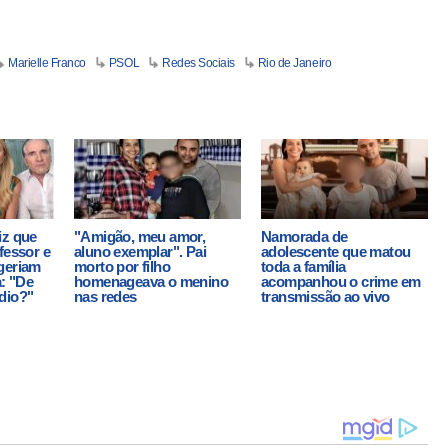
Marielle Franco
PSOL
Redes Sociais
Rio de Janeiro
iz que
"Amigão, meu amor,
Namorada de
fessor e
aluno exemplar". Pai
adolescente que matou
geriam
morto por filho
toda a família
a: "De
homenageava o menino
acompanhou o crime em
dio?"
nas redes
transmissão ao vivo