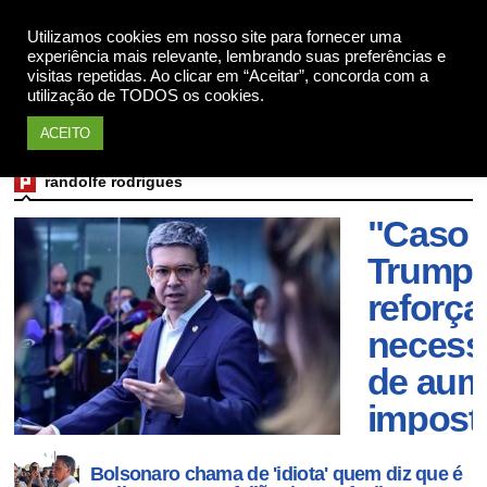
Utilizamos cookies em nosso site para fornecer uma
Apoie
experiência mais relevante, lembrando suas preferências e
visitas repetidas. Ao clicar em “Aceitar”, concorda com a
utilização de TODOS os cookies.
ACEITO
Randol
randolfe rodrigues
Rodrig
"Caso
Trump
reforça
necess
de aum
impost
sobre
Bolsonaro chama de 'idiota' quem diz que é