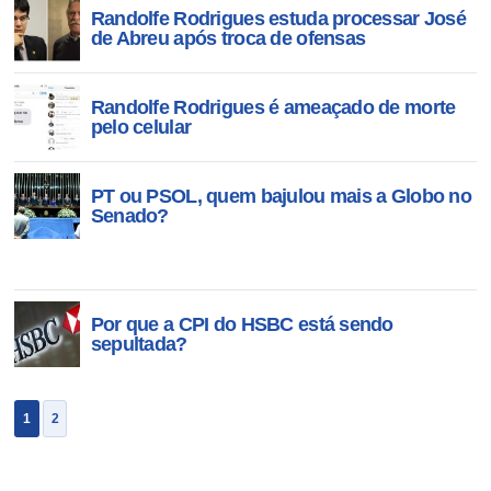
Randolfe Rodrigues estuda processar José
de Abreu após troca de ofensas
Randolfe Rodrigues é ameaçado de morte
pelo celular
PT ou PSOL, quem bajulou mais a Globo no
Senado?
Por que a CPI do HSBC está sendo
sepultada?
1
2