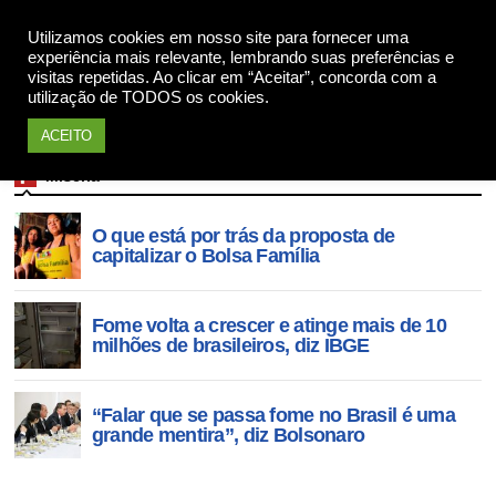
Apoie
Utilizamos cookies em nosso site para fornecer uma
experiência mais relevante, lembrando suas preferências e
visitas repetidas. Ao clicar em “Aceitar”, concorda com a
utilização de TODOS os cookies.
ACEITO
Miséria
O que está por trás da proposta de
capitalizar o Bolsa Família
Fome volta a crescer e atinge mais de 10
milhões de brasileiros, diz IBGE
“Falar que se passa fome no Brasil é uma
grande mentira”, diz Bolsonaro