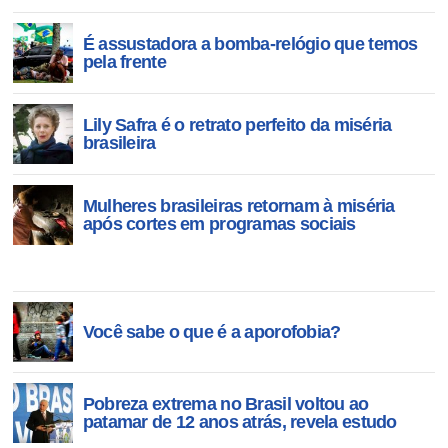
É assustadora a bomba-relógio que temos
pela frente
Lily Safra é o retrato perfeito da miséria
brasileira
Mulheres brasileiras retornam à miséria
após cortes em programas sociais
Você sabe o que é a aporofobia?
Pobreza extrema no Brasil voltou ao
patamar de 12 anos atrás, revela estudo