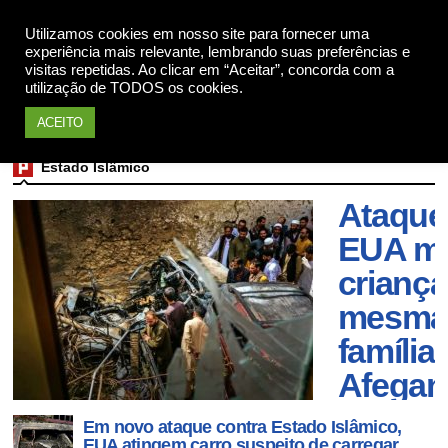
Utilizamos cookies em nosso site para fornecer uma
Apoie
experiência mais relevante, lembrando suas preferências e
visitas repetidas. Ao clicar em “Aceitar”, concorda com a
utilização de TODOS os cookies.
ACEITO
Estado Islâmico
Ataque
EUA ma
criança
mesma
família
Afegan
Em novo ataque contra Estado Islâmico,
EUA atingem carro suspeito de carregar