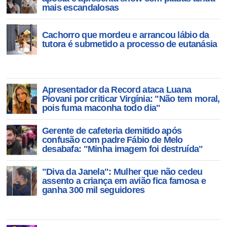
artista
mais escandalosas
Cachorro que mordeu e arrancou lábio da
tutora é submetido a processo de eutanásia
Apresentador da Record ataca Luana
Piovani por criticar Virgínia: "Não tem moral,
pois fuma maconha todo dia"
Gerente de cafeteria demitido após
confusão com padre Fábio de Melo
desabafa: "Minha imagem foi destruída"
"Diva da Janela": Mulher que não cedeu
assento a criança em avião fica famosa e
ganha 300 mil seguidores