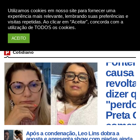
Utilizamos cookies em nosso site para fornecer uma
Apoie
experiência mais relevante, lembrando suas preferências e
visitas repetidas. Ao clicar em “Aceitar”, concorda com a
utilização de TODOS os cookies.
Bolson
ACEITO
Antoni
Cotidiano
Fontene
causa
revolta
dizer q
"perdo
Preta G
coment
Após a condenação, Leo Lins dobra a
morte 
aposta e apresenta show com piadas ainda