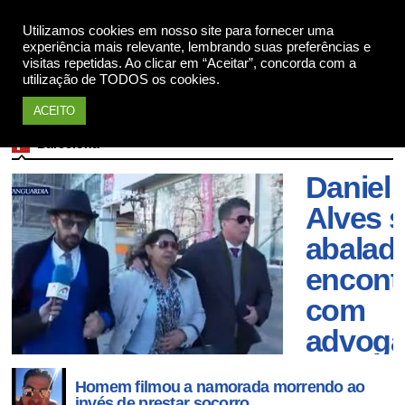
Apoie
Utilizamos cookies em nosso site para fornecer uma
experiência mais relevante, lembrando suas preferências e
visitas repetidas. Ao clicar em “Aceitar”, concorda com a
utilização de TODOS os cookies.
ACEITO
Barcelona
Mãe de
Daniel
Alves s
abalad
encont
com
advog
do filh
Homem filmou a namorada morrendo ao
invés de prestar socorro