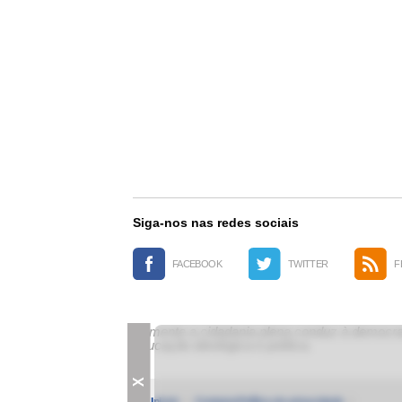
Siga-nos nas redes sociais
FACEBOOK
TWITTER
F
Somente a cidadania plena conduz à democrac
educação ideológica e política.
X