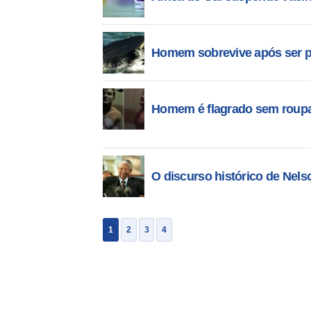
Homem sobrevive após ser pa
Homem é flagrado sem roupa
O discurso histórico de Nel
1
2
3
4