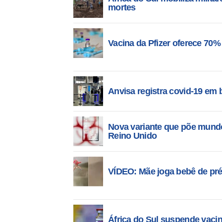
mortes
Vacina da Pfizer oferece 70%
Anvisa registra covid-19 em b
Nova variante que põe mundo 
Reino Unido
VÍDEO: Mãe joga bebê de pré
África do Sul suspende vacin