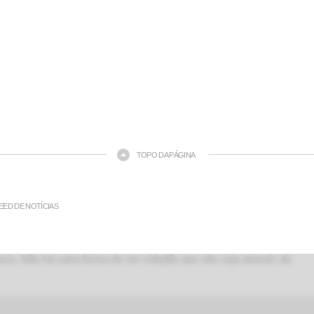
TOPO DA PÁGINA
EED DE NOTÍCIAS
ia. Não há outra forma de ser cidadão que não seja através da