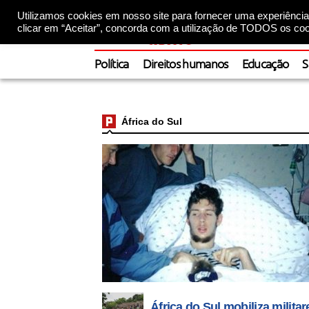
Utilizamos cookies em nosso site para fornecer uma experiência 
clicar em “Aceitar”, concorda com a utilização de TODOS os coo
Política
Direitos humanos
Educação
S
África do Sul
África do Sul mobiliza milit