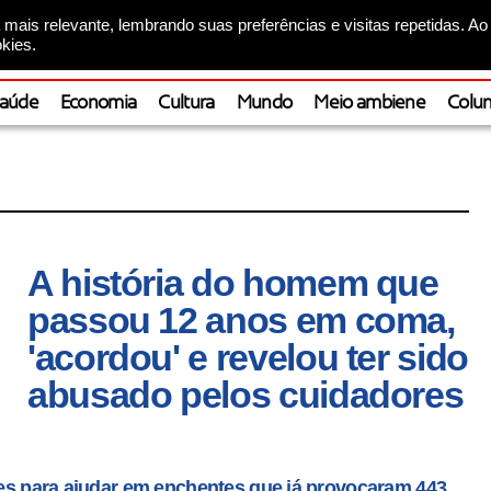
mais relevante, lembrando suas preferências e visitas repetidas. Ao
kies.
aúde
Economia
Cultura
Mundo
Meio ambiene
Colun
A história do homem que
passou 12 anos em coma,
'acordou' e revelou ter sido
abusado pelos cuidadores
ares para ajudar em enchentes que já provocaram 443