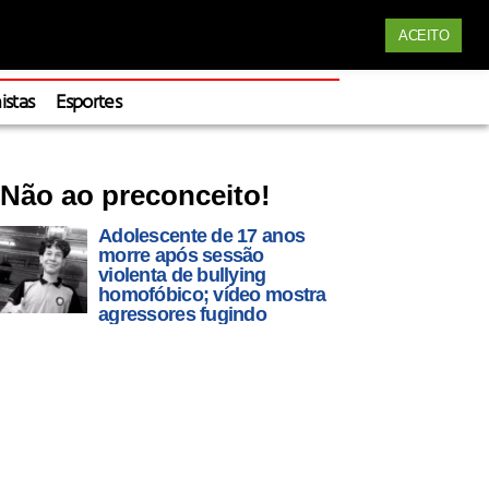
Siga nossas redes
ACEITO
Apoie
istas
Esportes
Não ao preconceito!
Adolescente de 17 anos
morre após sessão
violenta de bullying
homofóbico; vídeo mostra
agressores fugindo