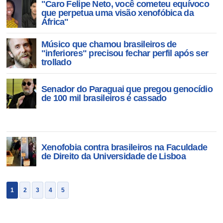
"Caro Felipe Neto, você cometeu equívoco
que perpetua uma visão xenofóbica da
África"
Músico que chamou brasileiros de
"inferiores" precisou fechar perfil após ser
trollado
Senador do Paraguai que pregou genocídio
de 100 mil brasileiros é cassado
Xenofobia contra brasileiros na Faculdade
de Direito da Universidade de Lisboa
1
2
3
4
5