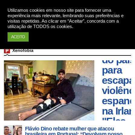
Utilizamos cookies em nosso site para fornecer uma
Apoie
experiência mais relevante, lembrando suas preferências e
visitas repetidas. Ao clicar em “Aceitar”, concorda com a
utilização de TODOS os cookies.
Brasile
ACEITO
que sa
Xenofobia
do país
para
escapa
violênc
espan
na Irla
"Eles
Flávio Dino rebate mulher que atacou
tinham
brasileira em Portugal: “Devolvam nosso