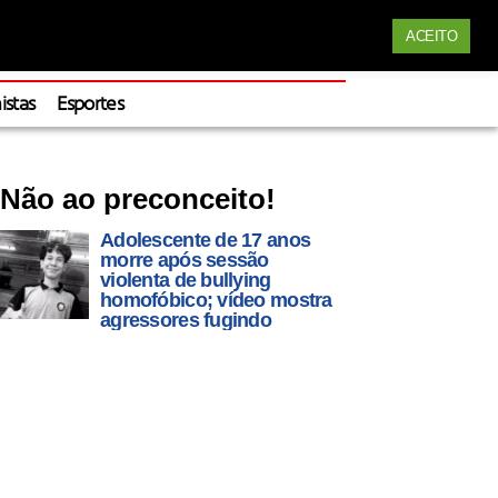
Siga nossas redes
ACEITO
Apoie
istas
Esportes
Não ao preconceito!
Adolescente de 17 anos
morre após sessão
violenta de bullying
homofóbico; vídeo mostra
agressores fugindo