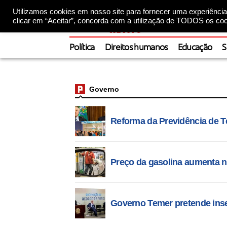
Utilizamos cookies em nosso site para fornecer uma experiência 
clicar em “Aceitar”, concorda com a utilização de TODOS os coo
Política
Direitos humanos
Educação
S
Governo
Reforma da Previdência de Te
Preço da gasolina aumenta no 
Governo Temer pretende inse