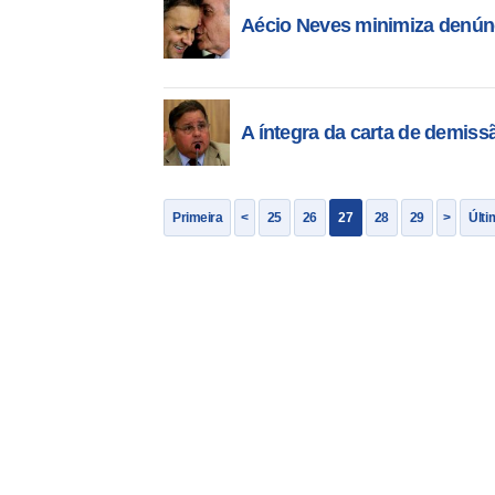
Aécio Neves minimiza denún
A íntegra da carta de demiss
Primeira
<
25
26
27
28
29
>
Últi