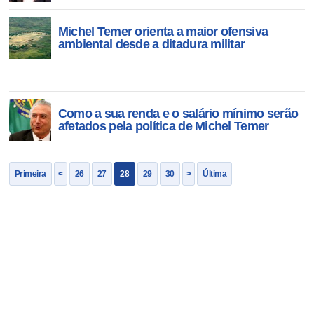
Michel Temer orienta a maior ofensiva
ambiental desde a ditadura militar
Como a sua renda e o salário mínimo serão
afetados pela política de Michel Temer
Primeira
<
26
27
28
29
30
>
Última