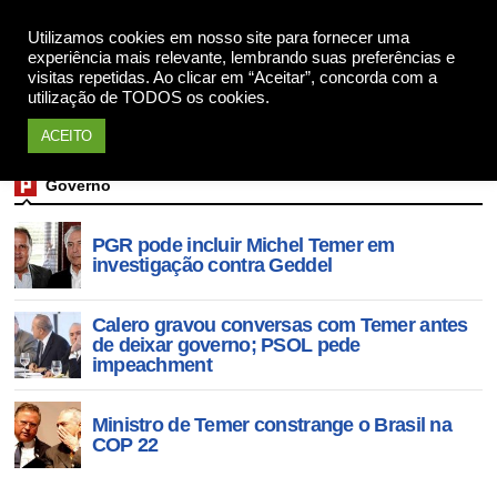
Utilizamos cookies em nosso site para fornecer uma
Apoie
experiência mais relevante, lembrando suas preferências e
visitas repetidas. Ao clicar em “Aceitar”, concorda com a
utilização de TODOS os cookies.
ACEITO
Governo
PGR pode incluir Michel Temer em
investigação contra Geddel
Calero gravou conversas com Temer antes
de deixar governo; PSOL pede
impeachment
Ministro de Temer constrange o Brasil na
COP 22