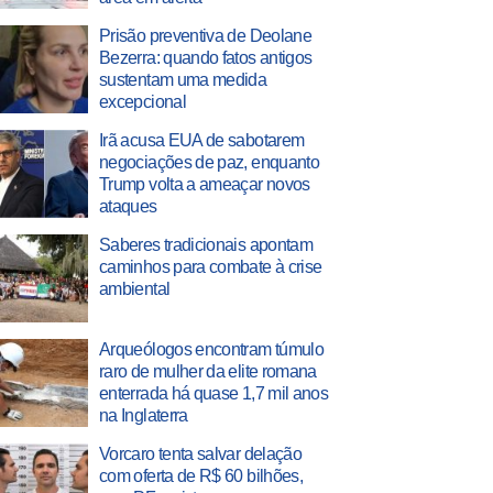
Prisão preventiva de Deolane
Bezerra: quando fatos antigos
sustentam uma medida
excepcional
Irã acusa EUA de sabotarem
negociações de paz, enquanto
Trump volta a ameaçar novos
ataques
Saberes tradicionais apontam
caminhos para combate à crise
ambiental
Arqueólogos encontram túmulo
raro de mulher da elite romana
enterrada há quase 1,7 mil anos
na Inglaterra
Vorcaro tenta salvar delação
com oferta de R$ 60 bilhões,