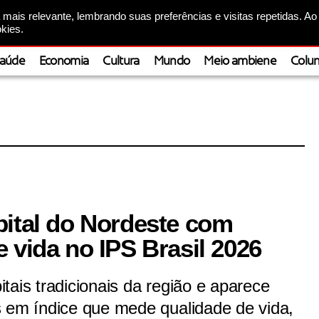
mais relevante, lembrando suas preferências e visitas repetidas. Ao
kies.
aúde
Economia
Cultura
Mundo
Meio ambiene
Colun
pital do Nordeste com
 vida no IPS Brasil 2026
tais tradicionais da região e aparece
s em índice que mede qualidade de vida,