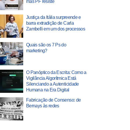
mas PF resiste
Justiça da Itália surpreende e
barra extradição de Carla
Zambelli em um dos processos
Quais são os 7 Ps do
marketing?
O Panóptico da Escrita: Como a
Vigilância Algorítmica Está
Silenciando a Autenticidade
Humana na Era Digital
Fabricação de Consenso: de
Bernays às redes