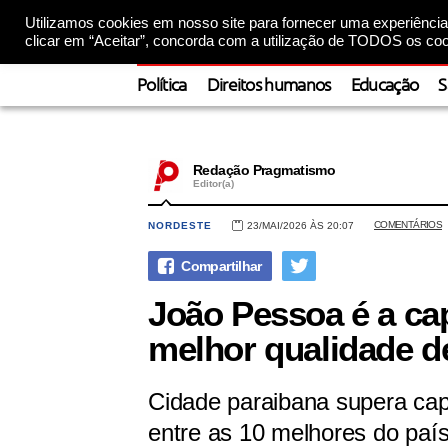
Utilizamos cookies em nosso site para fornecer uma experiência 
clicar em “Aceitar”, concorda com a utilização de TODOS os coo
Política
Direitos humanos
Educação
S
Redação Pragmatismo
Editor(a)
COMENTÁRIOS
NORDESTE
23/MAI/2026 ÀS 20:07
João Pessoa é a ca
melhor qualidade de
Cidade paraibana supera capi
entre as 10 melhores do paí