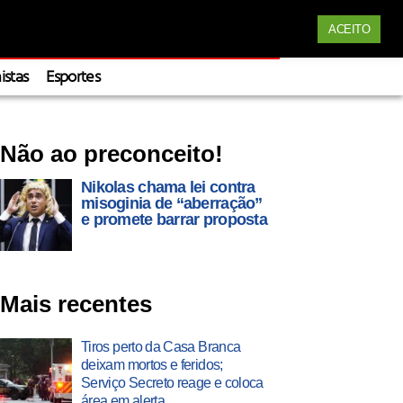
Siga nossas redes
Apoie
ACEITO
istas
Esportes
Não ao preconceito!
Nikolas chama lei contra
misoginia de “aberração”
e promete barrar proposta
Mais recentes
Tiros perto da Casa Branca
deixam mortos e feridos;
Serviço Secreto reage e coloca
área em alerta