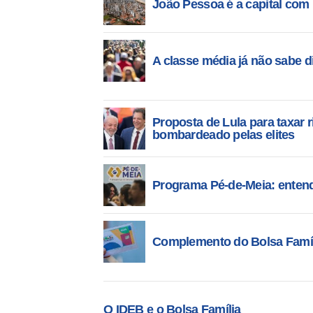
João Pessoa é a capital com
A classe média já não sabe di
Proposta de Lula para taxar ri
bombardeado pelas elites
Programa Pé-de-Meia: entend
Complemento do Bolsa Famíli
O IDEB e o Bolsa Família