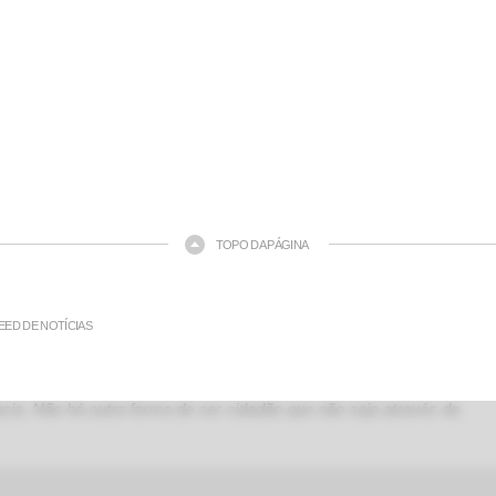
TOPO DA PÁGINA
EED DE NOTÍCIAS
ia. Não há outra forma de ser cidadão que não seja através da