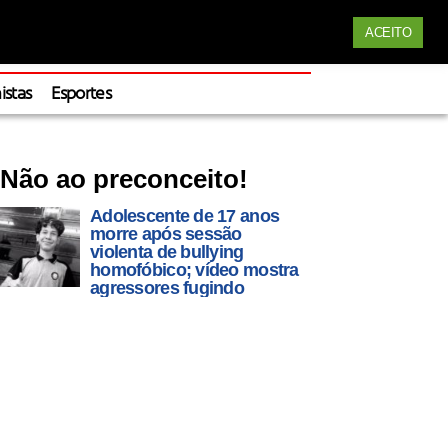
Siga nossas redes
ACEITO
Apoie
istas
Esportes
Não ao preconceito!
Adolescente de 17 anos
morre após sessão
violenta de bullying
homofóbico; vídeo mostra
agressores fugindo