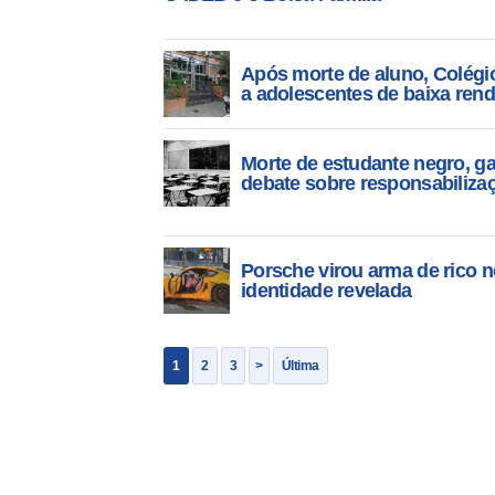
Após morte de aluno, Colégio
a adolescentes de baixa ren
Morte de estudante negro, gay
debate sobre responsabilizaç
Porsche virou arma de rico n
identidade revelada
1
2
3
>
Última