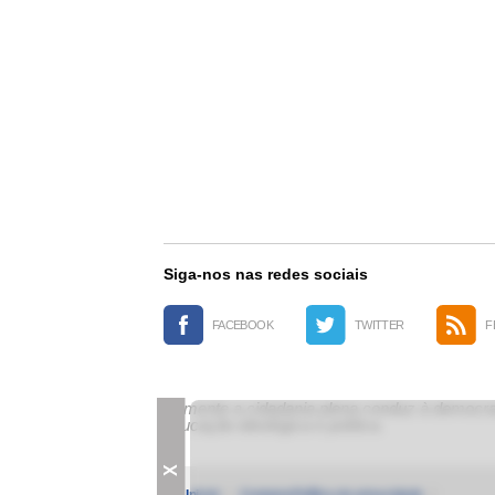
Siga-nos nas redes sociais
FACEBOOK
TWITTER
F
Somente a cidadania plena conduz à democrac
educação ideológica e política.
X