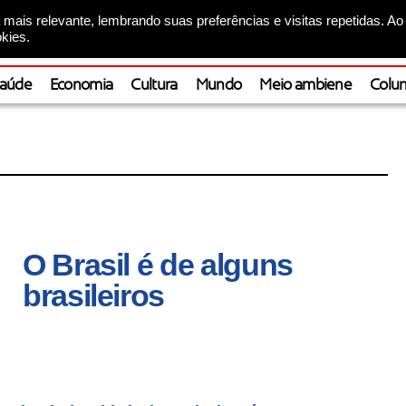
mais relevante, lembrando suas preferências e visitas repetidas. Ao
kies.
aúde
Economia
Cultura
Mundo
Meio ambiene
Colun
O Brasil é de alguns
brasileiros