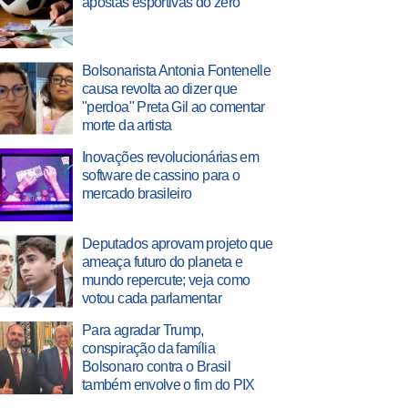
apostas esportivas do zero
Bolsonarista Antonia Fontenelle
causa revolta ao dizer que
"perdoa" Preta Gil ao comentar
morte da artista
Inovações revolucionárias em
software de cassino para o
mercado brasileiro
Deputados aprovam projeto que
ameaça futuro do planeta e
mundo repercute; veja como
votou cada parlamentar
Para agradar Trump,
conspiração da família
Bolsonaro contra o Brasil
também envolve o fim do PIX