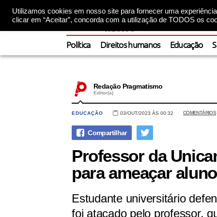
Utilizamos cookies em nosso site para fornecer uma experiência 
clicar em “Aceitar”, concorda com a utilização de TODOS os coo
Política
Direitos humanos
Educação
S
Redação Pragmatismo
Editor(a)
COMENTÁRIOS
EDUCAÇÃO
03/OUT/2023 ÀS 00:32
Professor da Unica
para ameaçar aluno
Estudante universitário defe
foi atacado pelo professor, 