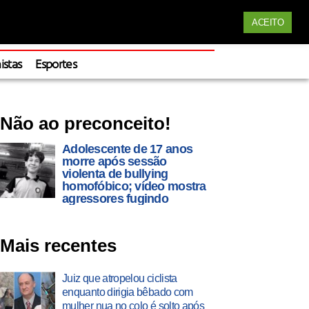
Siga nossas redes
ACEITO
Apoie
istas
Esportes
Não ao preconceito!
Adolescente de 17 anos
morre após sessão
violenta de bullying
homofóbico; vídeo mostra
agressores fugindo
Mais recentes
Juiz que atropelou ciclista
enquanto dirigia bêbado com
mulher nua no colo é solto após