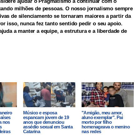
sidere ajudar o Pragmatismo a continuar com o
ançando milhões de pessoas. O nosso jornalismo sempre
vas de silenciamento se tornaram maiores a partir da
r isso, nunca fez tanto sentido pedir o seu apoio.
juda a manter a equipe, a estrutura e a liberdade de
janeiro
Músico e esposa
"Amigão, meu amor,
países
espancam jovem de 19
aluno exemplar". Pai
a nos
anos que denunciou
morto por filho
s
assédio sexual em Santa
homenageava o menino
leiras
Catarina
nas redes