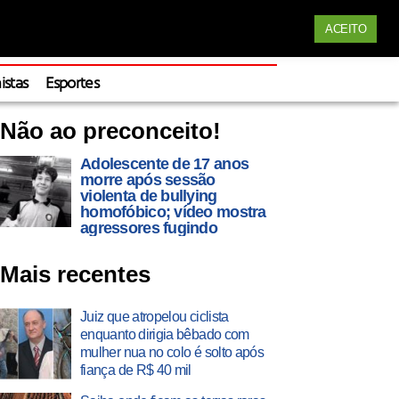
Siga nossas redes
ACEITO
Apoie
istas
Esportes
Não ao preconceito!
Adolescente de 17 anos
morre após sessão
violenta de bullying
homofóbico; vídeo mostra
agressores fugindo
Mais recentes
Juiz que atropelou ciclista
enquanto dirigia bêbado com
mulher nua no colo é solto após
fiança de R$ 40 mil