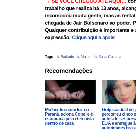
→ SE VOCÊ CHEGOU ATÉ AQUI…
con
trabalho que realiza há 13 anos, alc
incomodou muita gente, mas as tentati
chegada de Jair Bolsonaro ao poder. Po
Qualquer contribuição é importante e a
expressão.
Clique aqui e apoie!
Tags
Barbárie
Mulher
Santa Catarina
Recomendações
Mulher fica sem luz no
Golpista do 8 de 
Paraná, aciona Copel e é
percorreu cinco 
estuprada pelo eletricista
antes de ser pres
dentro de casa
EUA e entregue à
autoridades brasi