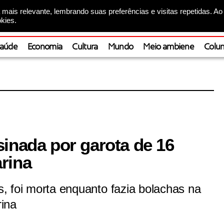
mais relevante, lembrando suas preferências e visitas repetidas. Ao
kies.
aúde
Economia
Cultura
Mundo
Meio ambiene
Colun
sinada por garota de 16
rina
os, foi morta enquanto fazia bolachas na
ina