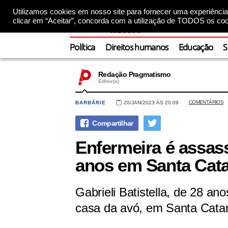
Utilizamos cookies em nosso site para fornecer uma experiência 
clicar em “Aceitar”, concorda com a utilização de TODOS os coo
Política
Direitos humanos
Educação
S
Redação Pragmatismo
Editor(a)
COMENTÁRIOS
BARBÁRIE
20/JAN/2023 ÀS 20:09
Enfermeira é assas
anos em Santa Cata
Gabrieli Batistella, de 28 an
casa da avó, em Santa Catar