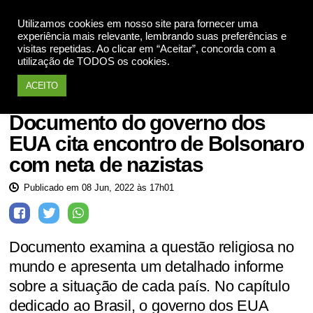
Utilizamos cookies em nosso site para fornecer uma
Apoie
experiência mais relevante, lembrando suas preferências e
visitas repetidas. Ao clicar em “Aceitar”, concorda com a
utilização de TODOS os cookies.
ACEITO
Jair Bolsonaro
Documento do governo dos
EUA cita encontro de Bolsonaro
com neta de nazistas
Publicado em 08 Jun, 2022 às 17h01
Documento examina a questão religiosa no
mundo e apresenta um detalhado informe
sobre a situação de cada país. No capítulo
dedicado ao Brasil, o governo dos EUA