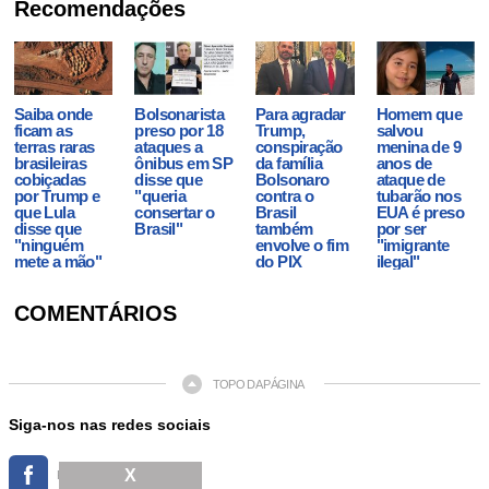
Recomendações
Saiba onde
Bolsonarista
Para agradar
Homem que
ficam as
preso por 18
Trump,
salvou
terras raras
ataques a
conspiração
menina de 9
brasileiras
ônibus em SP
da família
anos de
cobiçadas
disse que
Bolsonaro
ataque de
por Trump e
"queria
contra o
tubarão nos
que Lula
consertar o
Brasil
EUA é preso
disse que
Brasil"
também
por ser
"ninguém
envolve o fim
"imigrante
mete a mão"
do PIX
ilegal"
COMENTÁRIOS
TOPO DA PÁGINA
Siga-nos nas redes sociais
X
FACEBOOK