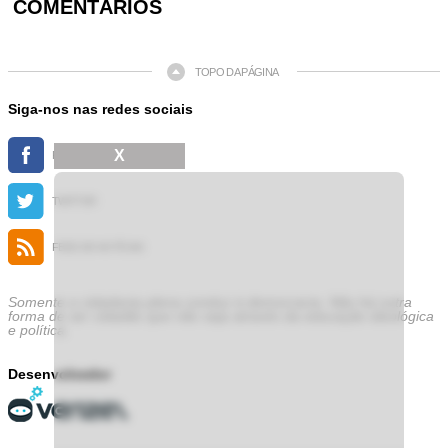
COMENTÁRIOS
TOPO DA PÁGINA
Siga-nos nas redes sociais
X
FACEBOOK
TWITTER
FEED DE NOTÍCIAS
Somente a cidadania plena conduz à democracia. Não há outra
forma de ser cidadão que não seja através da educação ideológica
e política.
Desenvolvedor