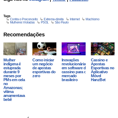
Tags
Contra o Preconceito
Extrema-direita
Internet
Machismo
Mulheres Violadas
PSOL
São Paulo
Recomendações
Mulher
Como iniciar
Inovações
Cassino e
indígena é
um negócio
revolucionárias
Apostas
estuprada
de apostas
em software de
Esportivas no
durante 9
esportivas do
cassino para o
Aplicativo
meses por
zero
mercado
Móvel
PMs em cela
brasileiro
HanzBet
no
Amazonas;
vítima
amamentava
bebê