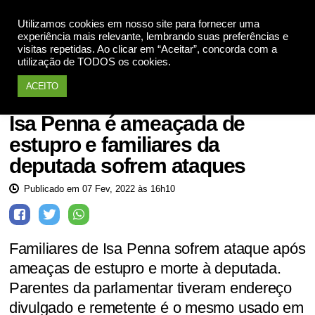
Utilizamos cookies em nosso site para fornecer uma
Apoie
experiência mais relevante, lembrando suas preferências e
visitas repetidas. Ao clicar em “Aceitar”, concorda com a
utilização de TODOS os cookies.
ACEITO
Mulheres violadas
Isa Penna é ameaçada de
estupro e familiares da
deputada sofrem ataques
Publicado em 07 Fev, 2022 às 16h10
Familiares de Isa Penna sofrem ataque após
ameaças de estupro e morte à deputada.
Parentes da parlamentar tiveram endereço
divulgado e remetente é o mesmo usado em