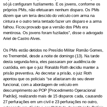
só já configuram fuzilamento. E os jovens, conforme os
próprios PMs, não efetuaram nenhum disparo. Os PMs
dizem que um teria descido do veículo com arma na
cintura e o outro teria tentado fazer um disparo e a arma
falhou. Ficou provado que a versão dos PMs era
mentirosa. Os jovens foram fuzilados”, disse o advogado
Ariel de Castro Alves.
Os PMs estão detidos no Presídio Militar Romão Gomes,
no Tremembé, desde a noite de domingo (13). Na tarde
desta segunda-feira, eles passaram por audiência de
custódia, em que o juiz Ronaldo Roth decidiu manter a
prisão preventiva. Ao decretar a prisão, o juiz Roth
apontou que os policiais “se afastaram do seu dever
funcional, com a abordagem de veículo em
descumprimento ao POP [Procedimento Operacional
Padrão], realizando mais de 15 disparos cada, causando
27 perfurações em um civil e 23 perfurações no outro,