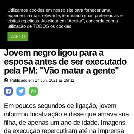
Utilizamos cookies em nosso site para fornecer uma
Apoie
experiência mais relevante, lembrando suas preferências e
visitas repetidas. Ao clicar em “Aceitar”, concorda com a
utilização de TODOS os cookies.
ACEITO
Polícia Militar
Jovem negro ligou para a
esposa antes de ser executado
pela PM: "Vão matar a gente"
Publicado em 17 Jun, 2021 às 19h11
Em poucos segundos de ligação, jovem
informou localização e disse que amava sua
filha, de apenas um ano de idade. Imagens
da execução repercutiram até na imprensa