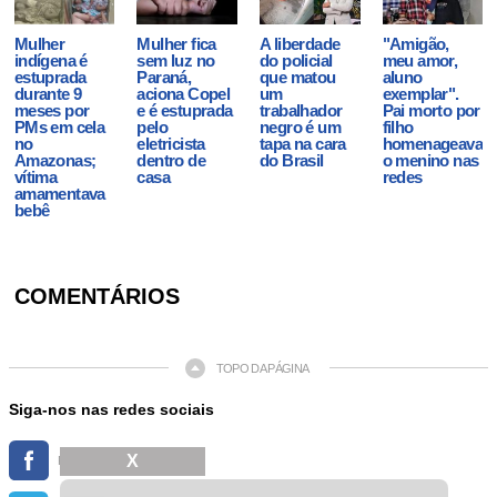
Mulher
Mulher fica
A liberdade
"Amigão,
indígena é
sem luz no
do policial
meu amor,
estuprada
Paraná,
que matou
aluno
durante 9
aciona Copel
um
exemplar".
meses por
e é estuprada
trabalhador
Pai morto por
PMs em cela
pelo
negro é um
filho
no
eletricista
tapa na cara
homenageava
Amazonas;
dentro de
do Brasil
o menino nas
vítima
casa
redes
amamentava
bebê
COMENTÁRIOS
TOPO DA PÁGINA
Siga-nos nas redes sociais
X
FACEBOOK