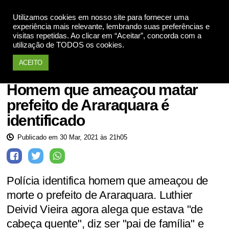
Utilizamos cookies em nosso site para fornecer uma
Apoie
experiência mais relevante, lembrando suas preferências e
visitas repetidas. Ao clicar em “Aceitar”, concorda com a
utilização de TODOS os cookies.
ACEITO
Notícias
Homem que ameaçou matar
prefeito de Araraquara é
identificado
Publicado em 30 Mar, 2021 às 21h05
Polícia identifica homem que ameaçou de
morte o prefeito de Araraquara. Luthier
Deivid Vieira agora alega que estava "de
cabeça quente", diz ser "pai de família" e