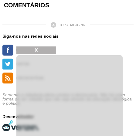
COMENTÁRIOS
TOPO DA PÁGINA
Siga-nos nas redes sociais
X
FACEBOOK
TWITTER
FEED DE NOTÍCIAS
Somente a cidadania plena conduz à democracia. Não há outra
forma de ser cidadão que não seja através da educação ideológica
e política.
Desenvolvedor