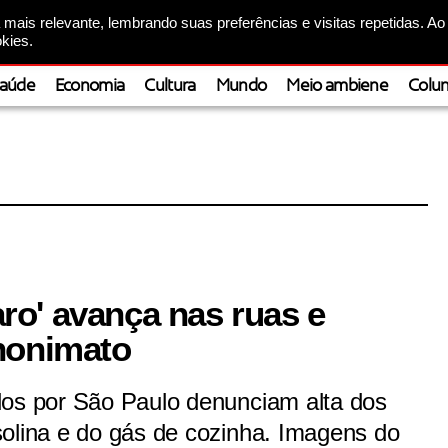
mais relevante, lembrando suas preferências e visitas repetidas. Ao
kies.
aúde
Economia
Cultura
Mundo
Meio ambiene
Colun
o' avança nas ruas e
nonimato
dos por São Paulo denunciam alta dos
solina e do gás de cozinha. Imagens do