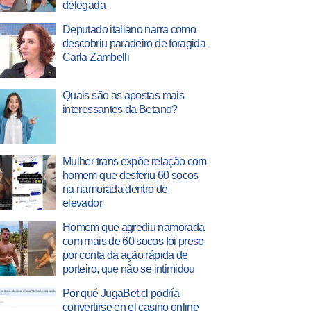
delegada
Deputado italiano narra como
descobriu paradeiro de foragida
Carla Zambelli
Quais são as apostas mais
interessantes da Betano?
Mulher trans expõe relação com
homem que desferiu 60 socos
na namorada dentro de
elevador
Homem que agrediu namorada
com mais de 60 socos foi preso
por conta da ação rápida de
porteiro, que não se intimidou
Por qué JugaBet.cl podría
convertirse en el casino online