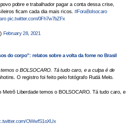
ovo pobre e trabalhador pagar a conta dessa crise,
sileiros ficam cada dia mais ricos.
#ForaBolsocaro
aro
pic.twitter.com/0Fh7w7bZFx
l)
February 28, 2021
os do corpo”: relatos sobre a volta da fome no Brasil
e temos o BOLSOCARO. Tá tudo caro, e a culpa é de
hotins. O registro foi feito pelo fotógrafo Rudá Melo.
 do Metrô Liberdade temos o BOLSOCARO. Tá tudo caro, e
c.twitter.com/OWwfS1oXUx