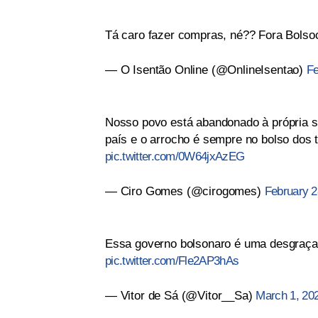
Tá caro fazer compras, né?? Fora Bolso
— O Isentão Online (@OnlineIsentao)
Fe
Nosso povo está abandonado à própria sor
país e o arrocho é sempre no bolso dos 
pic.twitter.com/0W64jxAzEG
— Ciro Gomes (@cirogomes)
February 2
Essa governo bolsonaro é uma desgraça,
pic.twitter.com/Fle2AP3hAs
— Vitor de Sá (@Vitor__Sa)
March 1, 20