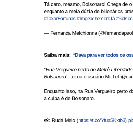
Tá caro, mesmo, Bolsonaro! Chega de o p
enquanto a meia dúzia de bilionários bra
#TaxarFortunas
#ImpeachementJá
#Bolsoc
— Fernanda Melchionna (@fernandapso
Saiba mais:
“Dava para ver todos os oss
“
Rua Vergueiro perto do Metrô Liberdad
Bolsonaro
”, tuitou o usuário Michel @can
Enquanto isso, na Rua Vergueiro perto
a culpa é de Bolsonaro.
📸: Rudá Melo (
https://t.co/YfuaSKxtb3
)
pi