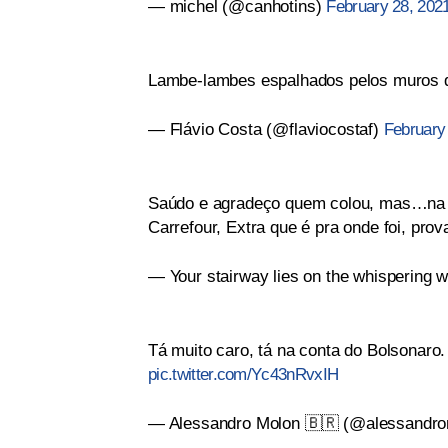
— michel (@canhotins)
February 28, 202
Lambe-lambes espalhados pelos muros 
— Flávio Costa (@flaviocostaf)
February
Saúdo e agradeço quem colou, mas…na pa
Carrefour, Extra que é pra onde foi, pro
— Your stairway lies on the whisperin
Tá muito caro, tá na conta do Bolsonaro
pic.twitter.com/Yc43nRvxIH
— Alessandro Molon 🇧🇷 (@alessandr