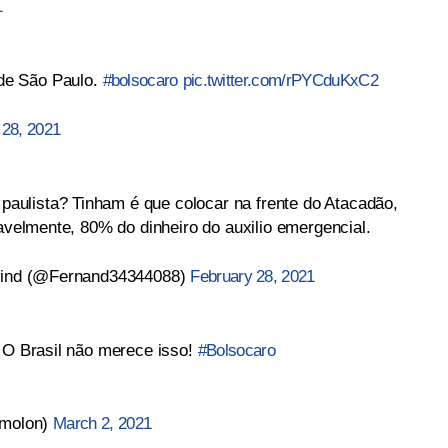
1
de São Paulo.
#bolsocaro
pic.twitter.com/rPYCduKxC2
 28, 2021
ulista? Tinham é que colocar na frente do Atacadão,
vavelmente, 80% do dinheiro do auxilio emergencial.
g wind (@Fernand34344088)
February 28, 2021
. O Brasil não merece isso!
#Bolsocaro
omolon)
March 2, 2021