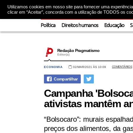
Utilizamos cookies em nosso site para fornecer uma experiência 
clicar em “Aceitar”, concorda com a utilização de TODOS os coo
Política
Direitos humanos
Educação
S
Redação Pragmatismo
Editor(a)
COMENTÁRIOS
ECONOMIA
02/MAR/2021 ÀS 10:09
Campanha 'Bolsocar
ativistas mantêm a
“Bolsocaro”: murais espalha
preços dos alimentos, da ga