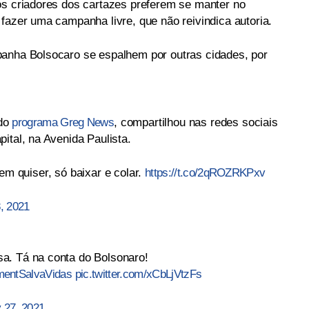
os criadores dos cartazes preferem se manter no
fazer uma campanha livre, que não reivindica autoria.
panha Bolsocaro se espalhem por outras cidades, por
 do
programa Greg News
, compartilhou nas redes sociais
ital, na Avenida Paulista.
em quiser, só baixar e colar.
https://t.co/2qROZRKPxv
, 2021
a. Tá na conta do Bolsonaro!
entSalvaVidas
pic.twitter.com/xCbLjVtzFs
 27, 2021