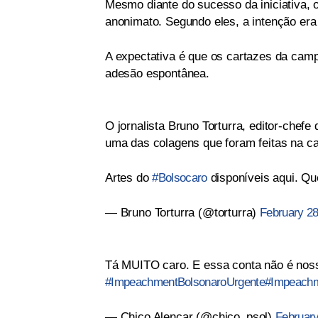
Mesmo diante do sucesso da iniciativa, 
anonimato. Segundo eles, a intenção era 
A expectativa é que os cartazes da cam
adesão espontânea.
O jornalista Bruno Torturra, editor-chefe
uma das colagens que foram feitas na cap
Artes do
#Bolsocaro
disponíveis aqui. Qu
— Bruno Torturra (@torturra)
February 28
Tá MUITO caro. E essa conta não é noss
#ImpeachmentBolsonaroUrgente
#Impeachm
— Chico Alencar (@chico_psol)
February