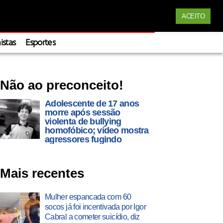
Siga nossas redes
Apoie
ACEITO
istas
Esportes
Não ao preconceito!
Adolescente de 17 anos
morre após sessão
violenta de bullying
homofóbico; vídeo mostra
agressores fugindo
Mais recentes
Mulher espancada com 60
socos já foi incentivada por Igor
Cabral a cometer suicídio, diz