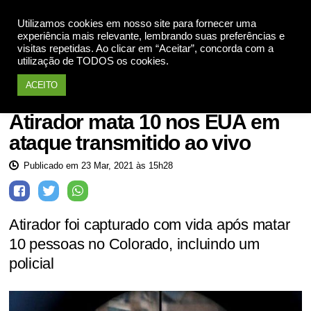
Utilizamos cookies em nosso site para fornecer uma
Apoie
experiência mais relevante, lembrando suas preferências e
visitas repetidas. Ao clicar em “Aceitar”, concorda com a
utilização de TODOS os cookies.
ACEITO
EUA
Atirador mata 10 nos EUA em
ataque transmitido ao vivo
Publicado em 23 Mar, 2021 às 15h28
Atirador foi capturado com vida após matar
10 pessoas no Colorado, incluindo um
policial