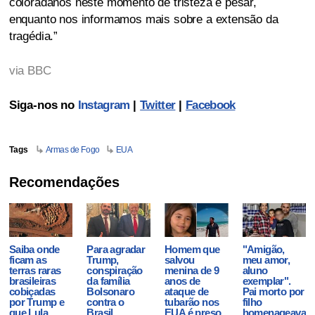
coloradanos neste momento de tristeza e pesar,
enquanto nos informamos mais sobre a extensão da
tragédia.”
via BBC
Siga-nos no
Instagram
|
Twitter
|
Facebook
Tags
Armas de Fogo
EUA
Recomendações
Saiba onde
Para agradar
Homem que
"Amigão,
ficam as
Trump,
salvou
meu amor,
terras raras
conspiração
menina de 9
aluno
brasileiras
da família
anos de
exemplar".
cobiçadas
Bolsonaro
ataque de
Pai morto por
por Trump e
contra o
tubarão nos
filho
que Lula
Brasil
EUA é preso
homenageava