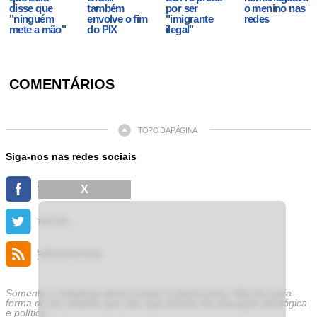
disse que
também
por ser
o menino nas
"ninguém
envolve o fim
"imigrante
redes
mete a mão"
do PIX
ilegal"
COMENTÁRIOS
TOPO DA PÁGINA
Siga-nos nas redes sociais
X
FACEBOOK
TWITTER
FEED DE NOTÍCIAS
Somente a cidadania plena conduz à democracia. Não há outra
forma de ser cidadão que não seja através da educação ideológica
e política.