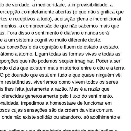
do de verdade, a mediocridade, a imprevisibilidade, a
ercepção completamente abertas (o que não significa que
s e receptivos a tudo), aceitação plena e incondicional
ntimentos, a compreensão de que não sabemos mais que
as. Fora disso o sentimento é diáfano e nunca será
e a um sistema cognitivo muito diferente deste.
das conexões e da cognição e fluem de estado a estado,
e átomo a átomo. Ligam todas as formas vivas e todas as
proporções que não podemos sequer imaginar. Poderia ser
ndo dizia que existem mais mistérios entre o céu e a terra
. O pó dourado que está em tudo e que quase ninguém vê.
em resistências, viveríamos como vivem todos os seres
is lhes falta justamente a razão. Mas é a razão que
 oferecidas generosamente pelo fluxo do sentimento.
onalidade, impedimos a homeostase de funcionar em
ciosos cujas sensações são da ordem da vida comum,
 onde não existe solidão ou abandono, só acolhimento e