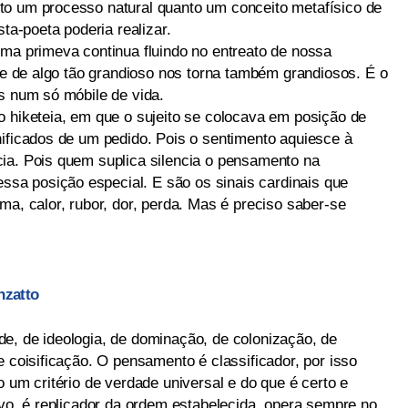
to um processo natural quanto um conceito metafísico de
sta-poeta poderia realizar.
rma primeva continua fluindo no entreato de nossa
rte de algo tão grandioso nos torna também grandiosos. É o
os num só móbile de vida.
o hiketeia, em que o sujeito se colocava em posição de
nificados de um pedido. Pois o sentimento aquiesce à
ia. Pois quem suplica silencia o pensamento na
a posição especial. E são os sinais cardinais que
ma, calor, rubor, dor, perda. Mas é preciso saber-se
nzatto
e, de ideologia, de dominação, de colonização, de
e coisificação. O pensamento é classificador, por isso
o um critério de verdade universal e do que é certo e
ivo, é replicador da ordem estabelecida, opera sempre no