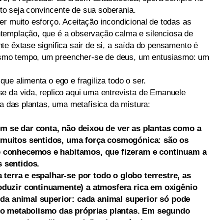
o seja convincente de sua soberania.
r muito esforço. Aceitação incondicional de todas as
templação, que é a observação calma e silenciosa de
e êxtase significa sair de si, a saída do pensamento é
smo tempo, um preencher-se de deus, um entusiasmo: um
ue alimenta o ego e fragiliza todo o ser.
e da vida, replico aqui uma entrevista de Emanuele
da das plantas, uma metafísica da mistura:
 se dar conta, não deixou de ver as plantas como a
 muitos sentidos, uma força cosmogónica: são os
o conhecemos e habitamos, que fizeram e continuam a
 sentidos.
 terra e espalhar-se por todo o globo terrestre, as
oduzir continuamente) a atmosfera rica em oxigênio
vida animal superior: cada animal superior só pode
 do metabolismo das próprias plantas. Em segundo