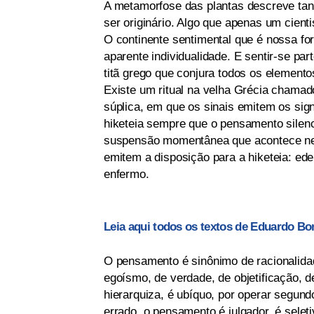
A metamorfose das plantas descreve tan
ser originário. Algo que apenas um cienti
O continente sentimental que é nossa fo
aparente individualidade. E sentir-se pa
titã grego que conjura todos os element
Existe um ritual na velha Grécia chamad
súplica, em que os sinais emitem os sig
hiketeia sempre que o pensamento silenc
suspensão momentânea que acontece ness
emitem a disposição para a hiketeia: ede
enfermo.
Leia aqui todos os textos de Eduardo Bo
O pensamento é sinônimo de racionalidad
egoísmo, de verdade, de objetificação, d
hierarquiza, é ubíquo, por operar segund
errado, o pensamento é julgador, é selet