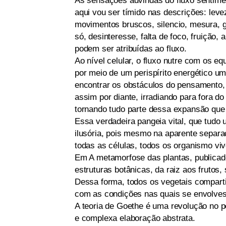
As sensações advindas do fluxo sentime
aqui vou ser tímido nas descrições: lev
movimentos bruscos, silencio, mesura, ge
só, desinteresse, falta de foco, fruição
podem ser atribuídas ao fluxo.
Ao nível celular, o fluxo nutre com os e
por meio de um perispírito energético u
encontrar os obstáculos do pensamento, 
assim por diante, irradiando para fora d
tornando tudo parte dessa expansão que 
Essa verdadeira pangeia vital, que tudo 
ilusória, pois mesmo na aparente separa
todas as células, todos os organismo viv
Em A metamorfose das plantas, publicad
estruturas botânicas, da raiz aos frutos
Dessa forma, todos os vegetais comparti
com as condições nas quais se envolve
A teoria de Goethe é uma revolução no p
e complexa elaboração abstrata.