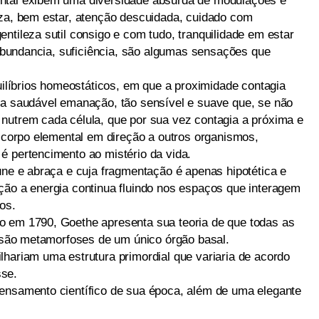
ntal exibem uma diversidade absurda de modulações e
eza, bem estar, atenção descuidada, cuidado com
ntileza sutil consigo e com tudo, tranquilidade em estar
, abundancia, suficiência, são algumas sensações que
quilíbrios homeostáticos, em que a proximidade contagia
ma saudável emanação, tão sensível e suave que, se não
nutrem cada célula, que por sua vez contagia a próxima e
o corpo elemental em direção a outros organismos,
é pertencimento ao mistério da vida.
une e abraça e cuja fragmentação é apenas hipotética e
ção a energia continua fluindo nos espaços que interagem
os.
o em 1790, Goethe apresenta sua teoria de que todas as
, são metamorfoses de um único órgão basal.
lhariam uma estrutura primordial que variaria de acordo
sse.
ensamento científico de sua época, além de uma elegante