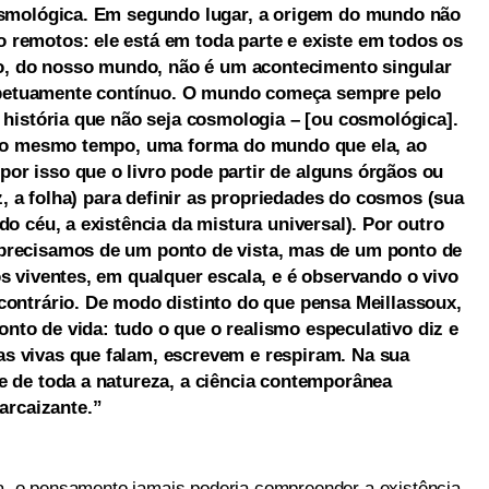
cosmológica. Em segundo lugar, a origem do mundo não
 remotos: ele está em toda parte e existe em todos os
, do nosso mundo, não é um acontecimento singular
petuamente contínuo. O mundo começa sempre pelo
á história que não seja cosmologia – [ou cosmológica].
, ao mesmo tempo, uma forma do mundo que ela, ao
or isso que o livro pode partir de alguns órgãos ou
iz, a folha) para definir as propriedades do cosmos (sua
do céu, a existência da mistura universal). Por outro
precisamos de um ponto de vista, mas de um ponto de
os viventes, em qualquer escala, e é observando o vivo
contrário. De modo distinto do que pensa Meillassoux,
to de vida: tudo o que o realismo especulativo diz e
s vivas que falam, escrevem e respiram. Na sua
e de toda a natureza, a ciência contemporânea
rcaizante.”
ra, o pensamento jamais poderia compreender a existência