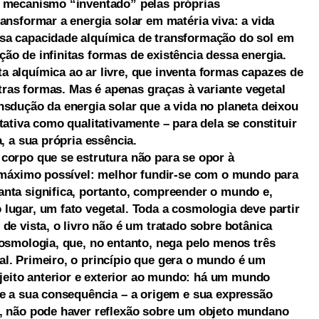
m mecanismo “inventado” pelas próprias
ansformar a energia solar em matéria viva: a vida
sa capacidade alquímica de transformação do sol em
ão de infinitas formas de existência dessa energia.
 alquímica ao ar livre, que inventa formas capazes de
outras formas. Mas é apenas graças à variante vegetal
nsdução da energia solar que a vida no planeta deixou
tativa como qualitativamente – para dela se constituir
, a sua própria essência.
corpo que se estrutura não para se opor à
o máximo possível: melhor fundir-se com o mundo para
anta significa, portanto, compreender o mundo e,
lugar, um fato vegetal. Toda a cosmologia deve partir
de vista, o livro não é um tratado sobre botânica
cosmologia, que, no entanto, nega pelo menos três
l. Primeiro, o princípio que gera o mundo é um
eito anterior e exterior ao mundo: há um mundo
 e a sua consequência – a origem e sua expressão
o, não pode haver reflexão sobre um objeto mundano