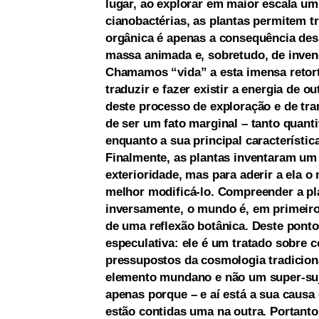
lugar, ao explorar em maior escala u
cianobactérias, as plantas permitem tr
orgânica é apenas a consequência des
massa animada e, sobretudo, de invenç
Chamamos “vida” a esta imensa retorta
traduzir e fazer existir a energia de 
deste processo de exploração e de tra
de ser um fato marginal – tanto quanti
enquanto a sua principal característica
Finalmente, as plantas inventaram um 
exterioridade, mas para aderir a ela 
melhor modificá-lo. Compreender a pl
inversamente, o mundo é, em primeiro 
de uma reflexão botânica. Deste ponto 
especulativa: ele é um tratado sobre 
pressupostos da cosmologia tradiciona
elemento mundano e não um super-suj
apenas porque – e aí está a sua causa
estão contidas uma na outra. Portant