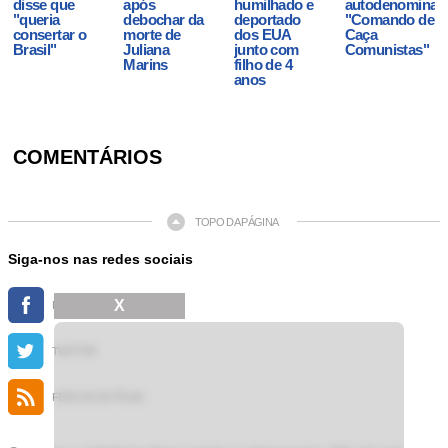
disse que
após
humilhado e
autodenominav
"queria
debochar da
deportado
"Comando de
consertar o
morte de
dos EUA
Caça
Brasil"
Juliana
junto com
Comunistas"
Marins
filho de 4
anos
COMENTÁRIOS
TOPO DA PÁGINA
Siga-nos nas redes sociais
X
FACEBOOK
TWITTER
FEED DE NOTÍCIAS