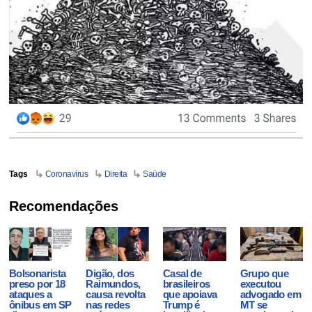
Tags
Coronavírus
Direita
Saúde
Recomendações
Bolsonarista
Digão, dos
Casal de
Grupo que
preso por 18
Raimundos,
brasileiros
executou
ataques a
causa revolta
que apoiava
advogado em
ônibus em SP
nas redes
Trump é
MT se