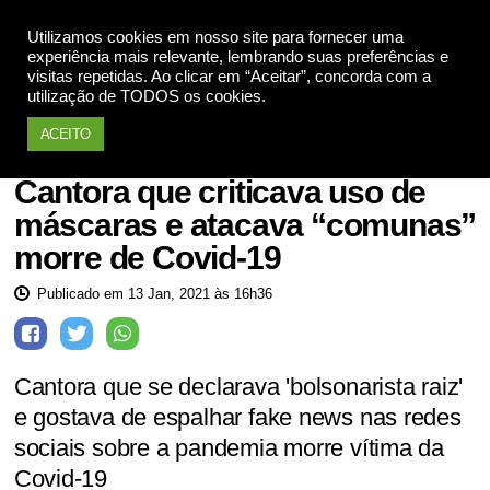
Utilizamos cookies em nosso site para fornecer uma
Apoie
experiência mais relevante, lembrando suas preferências e
visitas repetidas. Ao clicar em “Aceitar”, concorda com a
utilização de TODOS os cookies.
ACEITO
Saúde
Cantora que criticava uso de
máscaras e atacava “comunas”
morre de Covid-19
Publicado em 13 Jan, 2021 às 16h36
Cantora que se declarava 'bolsonarista raiz'
e gostava de espalhar fake news nas redes
sociais sobre a pandemia morre vítima da
Covid-19