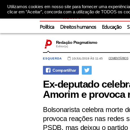
Utilizamos cookies em nosso site para fornecer uma experiência 
clicar em “Aceitar”, concorda com a utilização de TODOS os coo
Política
Direitos humanos
Educação
S
Redação Pragmatismo
Editor(a)
COMENTÁRIOS
ESQUERDA
10/JUL/2019 ÀS 11:45
Ex-deputado celebr
Amorim e provoca r
Bolsonarista celebra morte d
provoca reações nas redes s
PSDB, mas deixou o partido