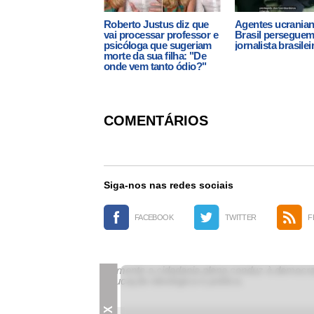
Roberto Justus diz que
Agentes ucrania
vai processar professor e
Brasil persegue
psicóloga que sugeriam
jornalista brasilei
morte da sua filha: "De
onde vem tanto ódio?"
COMENTÁRIOS
Siga-nos nas redes sociais
FACEBOOK
TWITTER
F
Somente a cidadania plena conduz à democrac
educação ideológica e política.
X