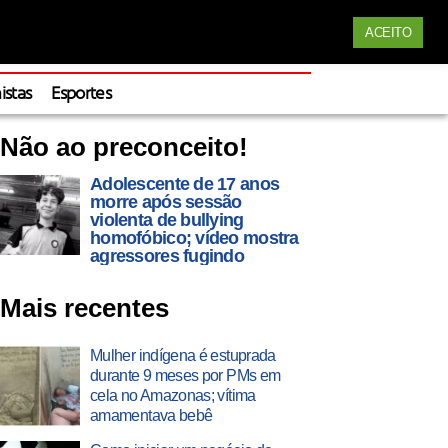
Siga nossas redes
ACEITO
Apoie
istas
Esportes
Não ao preconceito!
Adolescente de 17 anos
morre após sessão
violenta de bullying
homofóbico; vídeo mostra
agressores fugindo
Mais recentes
Mulher indígena é estuprada
durante 9 meses por PMs em
cela no Amazonas; vítima
amamentava bebê