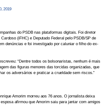
0, 2019
ampanhas do PSDB nas plataformas digitais. Foi diretor
ue Cardoso (iFHC) e Deputado Federal pelo PSDB/SP de
m denúncias e foi investigado por caluniar o filho do ex-
 escreveu: “Dentre todos os bolsonaristas, nenhum é mais
ragem das figuras menores das torcidas organizadas, que
ar os adversários e praticar a crueldade sem riscos.”
enrique Amorim morreu aos 76 anos. O jornalista deixa
 A esposa afirmou que Amorim saiu para jantar com amigos