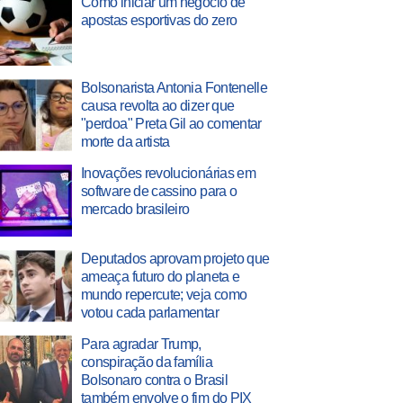
Como iniciar um negócio de
apostas esportivas do zero
Bolsonarista Antonia Fontenelle
causa revolta ao dizer que
"perdoa" Preta Gil ao comentar
morte da artista
Inovações revolucionárias em
software de cassino para o
mercado brasileiro
Deputados aprovam projeto que
ameaça futuro do planeta e
mundo repercute; veja como
votou cada parlamentar
Para agradar Trump,
conspiração da família
Bolsonaro contra o Brasil
também envolve o fim do PIX