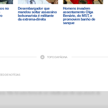
nos no
Desembargador que
Homens invadem
m
mandou soltar assassino
assentamento Olga
ro
bolsonarista é militante
Benário, do MST, e
da extrema-direita
promovem banho de
sangue
TOPO DA PÁGINA
EED DE NOTÍCIAS
ia. Não há outra forma de ser cidadão que não seja através da