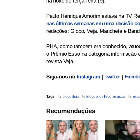
na noite de terça-feira (9).
Paulo Henrique Amorim estava na TV Re
nas últimas semanas em uma decisão con
redações: Globo, Veja, Manchete e Band
PHA, como também era conhecido, atuou
o Prêmio Esso na categoria informação e
revista Veja.
Siga-nos no
Instagram
|
Twitter
|
Faceb
Tags
blogosfera
Blogueiros Progressistas
Esq
Recomendações