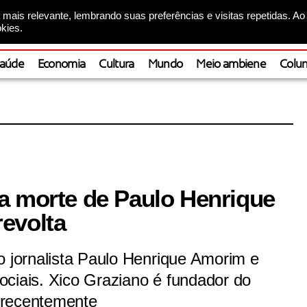
mais relevante, lembrando suas preferências e visitas repetidas. Ao
kies.
aúde
Economia
Cultura
Mundo
Meio ambiene
Colun
a morte de Paulo Henrique
evolta
o jornalista Paulo Henrique Amorim e
ociais. Xico Graziano é fundador do
 recentemente