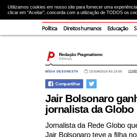
Utilizamos cookies em nosso site para fornecer uma experiência 
clicar em “Aceitar”, concorda com a utilização de TODOS os coo
Política
Direitos humanos
Educação
S
Redação Pragmatismo
Editor(a)
COME
MÍDIA DESONESTA
15/JUN/2019 ÀS 10:00
Jair Bolsonaro ganh
jornalista da Globo
Jornalista da Rede Globo que
Jair Bolsonaro teve a filha 