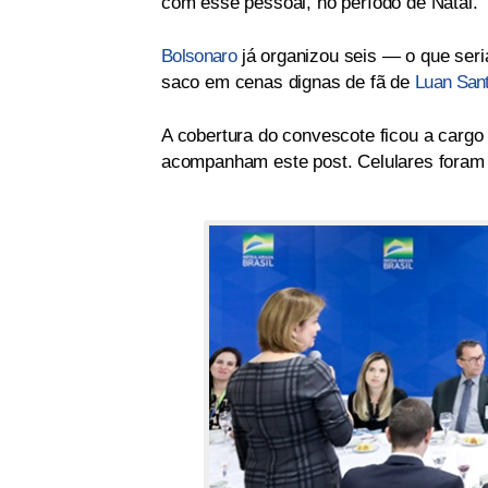
com esse pessoal, no período de Natal.
Bolsonaro
já organizou seis — o que seri
saco em cenas dignas de fã de
Luan San
A cobertura do convescote ficou a cargo
acompanham este post. Celulares foram 