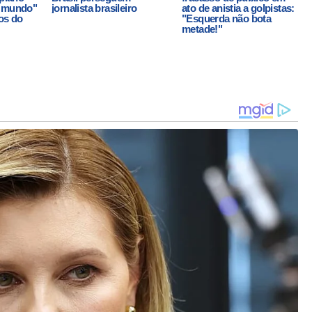
o mundo"
jornalista brasileiro
ato de anistia a golpistas:
os do
"Esquerda não bota
metade!"