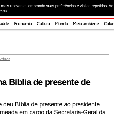
mais relevante, lembrando suas preferências e visitas repetidas. Ao
kies.
aúde
Economia
Cultura
Mundo
Meio ambiene
Colun
NTÁRIOS
a Bíblia de presente de
 deu Bíblia de presente ao presidente
nomeada em cargo da Secretaria-Geral da