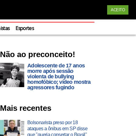
Siga nossas redes
ACEITO
Apoie
istas
Esportes
Não ao preconceito!
Adolescente de 17 anos
morre após sessão
violenta de bullying
homofóbico; vídeo mostra
agressores fugindo
Mais recentes
Bolsonarista preso por 18
ataques a ônibus em SP disse
que "queria consertar o Brasil"