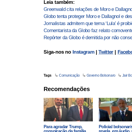
Leia também:
Greenwald cita relações de Moro e Dallagn
Globo tenta proteger Moro e Dallagnol e de
Jornalistas admitem que tema ‘Lula’ é proib
Comentarista da Globo faz relato comovente
Repórter da Globo é demitida por não conse
Siga-nos no
Instagram
|
Twitter
|
Faceb
Tags
Comunicação
Governo Bolsonaro
Jair B
Recomendações
Para agradar Trump,
Policial bolsonari
conspiração da família
revela, em áudio,