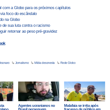
ol com a Globo para os próximos capítulos
svia foco do escândalo
ido na Globo
 de sua luta contra o racismo
guir retornar ao peso pré-gravidez
ook
olsonaro
Jornalismo
Mídia desonesta
Rede Globo
sta
Agentes ucranianos no
Malafaia se irrita após
 plano
Brasil perseguem
fracasso de público em