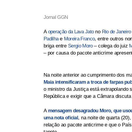
Jornal GGN
A
operação da Lava Jato
no
Rio de Janeiro
Padilha
e
Moreira Franco
, entre outros n
briga entre
Sergio Moro
– colega do juiz
M
– por causa do pacote anticrime aprese
Na noite anterior ao cumprimento dos m
Maia intensificaram a troca de farpas pu
o ministro da Justiça está extrapolando
República e exigir que a Câmara discuta
A
mensagem desagradou Moro, que usou 
uma nota oficial
, na noite de quarta (20
relação ao pacote anticrime e que o Paí
tapete.