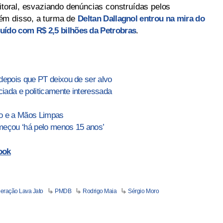
eitoral, esvaziando denúncias construídas pelos
ém disso, a turma de
Deltan Dallagnol entrou na mira do
ruído com R$ 2,5 bilhões da Petrobras
.
depois que PT deixou de ser alvo
ciada e politicamente interessada
to e a Mãos Limpas
eçou ‘há pelo menos 15 anos’
ook
eração Lava Jato
PMDB
Rodrigo Maia
Sérgio Moro