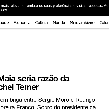
mais relevante, lembrando suas preferências e visitas repetidas. Ao
kies.
aúde
Economia
Cultura
Mundo
Meio ambiene
Colun
Maia seria razão da
chel Temer
em briga entre Sergio Moro e Rodrigo
reira Franco, Sogro do presidente da