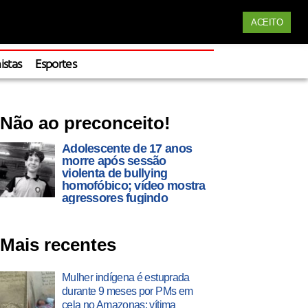
Siga nossas redes
ACEITO
Apoie
istas
Esportes
Não ao preconceito!
Adolescente de 17 anos
morre após sessão
violenta de bullying
homofóbico; vídeo mostra
agressores fugindo
Mais recentes
Mulher indígena é estuprada
durante 9 meses por PMs em
cela no Amazonas; vítima