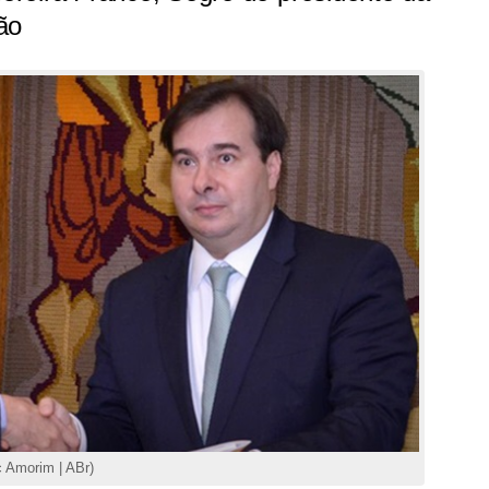
ão
 Amorim | ABr)