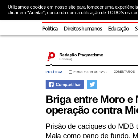
Utilizamos cookies em nosso site para fornecer uma experiência 
clicar em “Aceitar”, concorda com a utilização de TODOS os coo
Política
Direitos humanos
Educação
S
Redação Pragmatismo
Editor(a)
COMENTÁRIOS
POLÍTICA
21/MAR/2019 ÀS 12:29
Briga entre Moro e 
operação contra Mi
Prisão de caciques do MDB t
Maia como pano de fundo. Mo