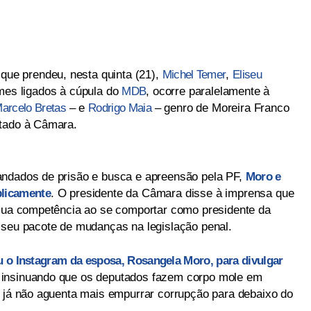
que prendeu, nesta quinta (21),
Michel Temer
,
Eliseu
omes ligados à cúpula do
MDB
, ocorre paralelamente à
arcelo Bretas
– e
Rodrigo Maia
– genro de Moreira Franco
ntado à Câmara.
andados de prisão e busca e apreensão pela PF,
Moro e
blicamente
. O presidente da Câmara disse à imprensa que
 sua competência ao se comportar como presidente da
 seu pacote de mudanças na legislação penal.
o Instagram da esposa, Rosangela Moro, para divulgar
), insinuando que os deputados fazem corpo mole em
s já não aguenta mais empurrar corrupção para debaixo do