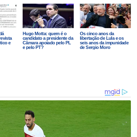
dá
Hugo Motta: quem é o
Os cinco anos da
revista
candidato a presidente da
libertação de Lula e os
tico e
Câmara apoiado pelo PL
seis anos da impunidade
e pelo PT?
de Sergio Moro