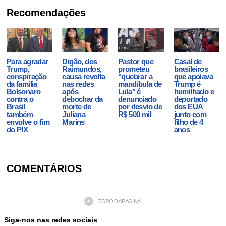
Recomendações
Para agradar
Digão, dos
Pastor que
Casal de
Trump,
Raimundos,
prometeu
brasileiros
conspiração
causa revolta
"quebrar a
que apoiava
da família
nas redes
mandíbula de
Trump é
Bolsonaro
após
Lula" é
humilhado e
contra o
debochar da
denunciado
deportado
Brasil
morte de
por desvio de
dos EUA
também
Juliana
R$ 500 mil
junto com
envolve o fim
Marins
filho de 4
do PIX
anos
COMENTÁRIOS
TOPO DA PÁGINA
Siga-nos nas redes sociais