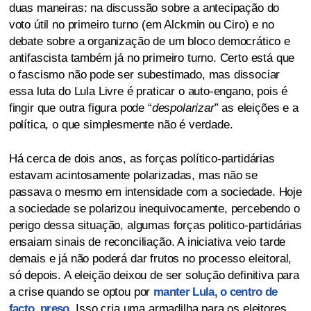
duas maneiras: na discussão sobre a antecipação do
voto útil no primeiro turno (em Alckmin ou Ciro) e no
debate sobre a organização de um bloco democrático e
antifascista também já no primeiro turno. Certo está que
o fascismo não pode ser subestimado, mas dissociar
essa luta do Lula Livre é praticar o auto-engano, pois é
fingir que outra figura pode “
despolarizar
” as eleições e a
política, o que simplesmente não é verdade.
Há cerca de dois anos, as forças político-partidárias
estavam acintosamente polarizadas, mas não se
passava o mesmo em intensidade com a sociedade. Hoje
a sociedade se polarizou inequivocamente, percebendo o
perigo dessa situação, algumas forças politico-partidárias
ensaiam sinais de reconciliação. A iniciativa veio tarde
demais e já não poderá dar frutos no processo eleitoral,
só depois. A eleição deixou de ser solução definitiva para
a crise quando se optou por
manter Lula, o centro de
facto, preso
. Isso cria uma armadilha para os eleitores