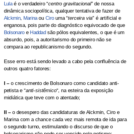
Lula
é o verdadeiro “
centro gravitacional
” de nossa
dinâmica sociopolítica, qualquer tentativa de fazer de
Alckmin
,
Marina
ou
Ciro
uma “
terceira via
” é artificial e
enganosa, pois parte do diagnóstico equivocado de que
Bolsonaro
e
Haddad
são pólos equivalentes, o que é um
absurdo, pois, a autoritarismo do primeiro não se
compara ao republicanismo do segundo.
Esse erro está sendo levado a cabo pela confluência de
outros quatro fatores:
I –
o crescimento de Bolsonaro como candidato anti-
petista e “
anti-sistêmico
“, na esteira da exposição
midiática que teve com o atentado;
II –
o desespero das candidaturas de Alckmin, Ciro e
Marina com a chance cada vez mais remota de ida para
o segundo turno, estimulando o discurso de que o
bolsonarismo não pode ser vencido pelo petismo;