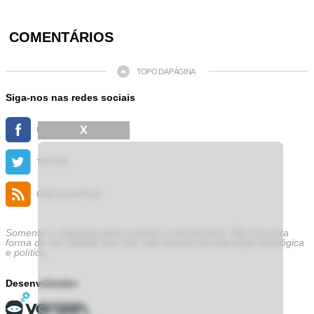
COMENTÁRIOS
TOPO DA PÁGINA
Siga-nos nas redes sociais
X
FACEBOOK
TWITTER
FEED DE NOTÍCIAS
Somente a cidadania plena conduz à democracia. Não há outra
forma de ser cidadão que não seja através da educação ideológica
e política.
Desenvolvedor