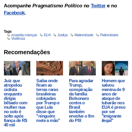
Acompanhe
Pragmatismo Político
no
Twitter
e no
Facebook
.
Tags
covardia crianças
EUA
Justiça
Maternidade
Paternidade
Violência
Recomendações
Juiz que
Saiba onde
Para agradar
Homem que
atropelou
ficam as
Trump,
salvou
ciclista
terras raras
conspiração
menina de 9
enquanto
brasileiras
da família
anos de
dirigia
cobiçadas
Bolsonaro
ataque de
bêbado com
por Trump e
contra o
tubarão nos
mulher nua
que Lula
Brasil
EUA é preso
no colo é
disse que
também
por ser
solto após
"ninguém
envolve o fim
"imigrante
fiança de R$
mete a mão"
do PIX
ilegal"
40 mil