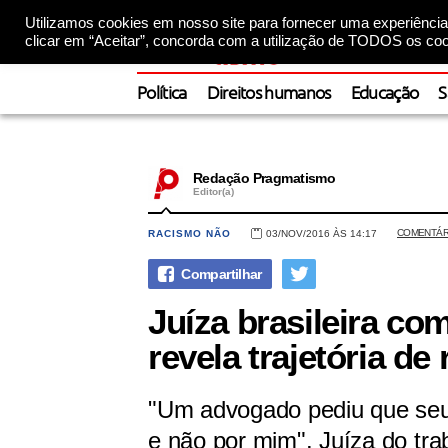
Utilizamos cookies em nosso site para fornecer uma experiência 
clicar em “Aceitar”, concorda com a utilização de TODOS os coo
Política
Direitos humanos
Educação
S
Redação Pragmatismo
Editor(a)
COMENTÁR
RACISMO NÃO
03/NOV/2016 ÀS 14:17
Juíza brasileira com
revela trajetória de
"Um advogado pediu que seu 
e não por mim". Juíza do tr