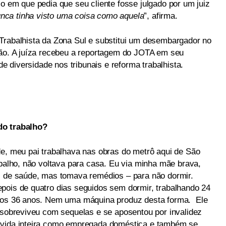
o em que pedia que seu cliente fosse julgado por um juiz
Nunca tinha visto uma coisa como aquela
”, afirma.
Trabalhista da Zona Sul e substitui um desembargador no
ião. A juíza recebeu a reportagem do JOTA em seu
de diversidade nos tribunais e reforma trabalhista.
do trabalho?
de, meu pai trabalhava nas obras do metrô aqui de São
abalho, não voltava para casa. Eu via minha mãe brava,
s de saúde, mas tomava remédios – para não dormir.
pois de quatro dias seguidos sem dormir, trabalhando 24
 aos 36 anos. Nem uma máquina produz desta forma. Ele
, sobreviveu com sequelas e se aposentou por invalidez
 vida inteira como empregada doméstica e também se