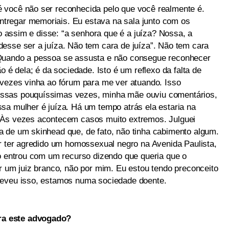
 você não ser reconhecida pelo que você realmente é.
tregar memoriais. Eu estava na sala junto com os
io assim e disse: “a senhora que é a juíza? Nossa, a
esse ser a juíza. Não tem cara de juíza”. Não tem cara
 Quando a pessoa se assusta e não consegue reconhecer
o é dela; é da sociedade. Isto é um reflexo da falta de
 vezes vinha ao fórum para me ver atuando. Isso
ssas pouquíssimas vezes, minha mãe ouviu comentários,
sa mulher é juíza. Há um tempo atrás ela estaria na
 Às vezes acontecem casos muito extremos. Julguei
 de um skinhead que, de fato, não tinha cabimento algum.
or ter agredido um homossexual negro na Avenida Paulista,
do entrou com um recurso dizendo que queria que o
r um juiz branco, não por mim. Eu estou tendo preconceito
reveu isso, estamos numa sociedade doente.
ra este advogado?