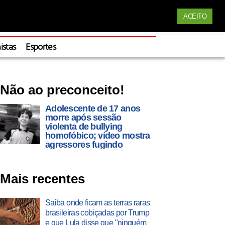
Siga nossas redes
ACEITO
Apoie
istas
Esportes
Não ao preconceito!
Adolescente de 17 anos
morre após sessão
violenta de bullying
homofóbico; vídeo mostra
agressores fugindo
Mais recentes
Saiba onde ficam as terras raras
brasileiras cobiçadas por Trump
e que Lula disse que "ninguém