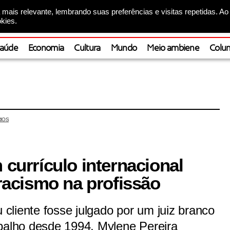
mais relevante, lembrando suas preferências e visitas repetidas. Ao
kies.
aúde
Economia
Cultura
Mundo
Meio ambiene
Colun
IOS
 currículo internacional
 racismo na profissão
cliente fosse julgado por um juiz branco
abalho desde 1994, Mylene Pereira