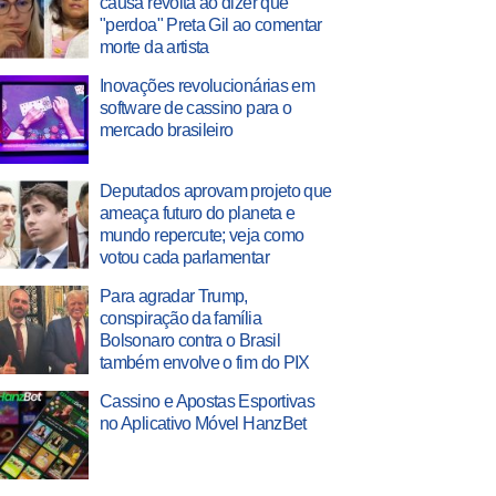
causa revolta ao dizer que
"perdoa" Preta Gil ao comentar
morte da artista
Inovações revolucionárias em
software de cassino para o
mercado brasileiro
Deputados aprovam projeto que
ameaça futuro do planeta e
mundo repercute; veja como
votou cada parlamentar
Para agradar Trump,
conspiração da família
Bolsonaro contra o Brasil
também envolve o fim do PIX
Cassino e Apostas Esportivas
no Aplicativo Móvel HanzBet