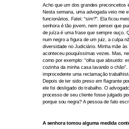
Acho que um dos grandes preconceitos é
Nesta semana, uma advogada veio me en
funcionários. Falei: “sim?”. Ela ficou me
senhora é tão jovem, nem pensei que pud
de juíza é uma frase que sempre ouço.
num negro a figura de um juiz, a culpa nã
diversidade no Judiciário. Minha mãe às
aconteceu pouquíssimas vezes. Mas, ne
como por exemplo: “olha que absurdo: es
cozinha da minha casa lavando o chão”.
improcedente uma reclamação trabalhista
Depois de ter sido preso em flagrante p
ele foi desligado do trabalho. O advoga
processo de seu cliente fosse julgado po
porque sou negra? A pessoa de fato esc
A senhora tomou alguma medida cont