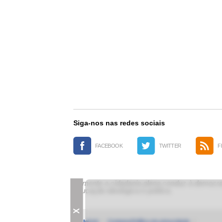
Siga-nos nas redes sociais
FACEBOOK
TWITTER
F
Somente a cidadania plena conduz à democrac
educação ideológica e política.
X