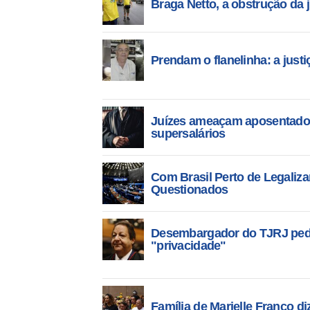
Braga Netto, a obstrução da j
Prendam o flanelinha: a just
Juízes ameaçam aposentador
supersalários
Com Brasil Perto de Legaliza
Questionados
Desembargador do TJRJ pede
"privacidade"
Família de Marielle Franco di