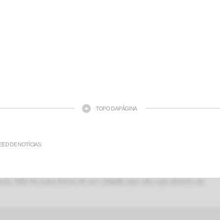
TOPO DA PÁGINA
EED DE NOTÍCIAS
ia. Não há outra forma de ser cidadão que não seja através da