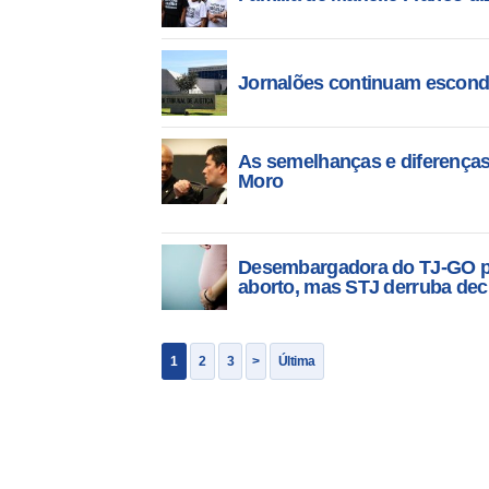
Jornalões continuam escond
As semelhanças e diferenças
Moro
Desembargadora do TJ-GO pr
aborto, mas STJ derruba dec
1
2
3
>
Última