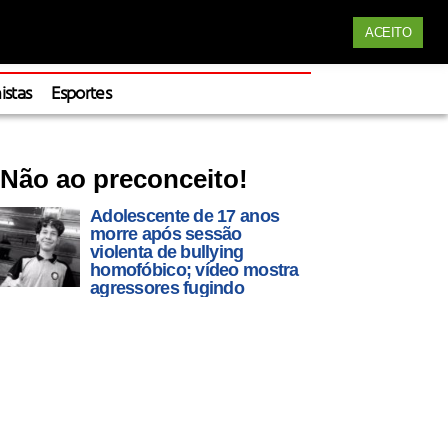
Siga nossas redes
ACEITO
Apoie
istas
Esportes
Não ao preconceito!
Adolescente de 17 anos
morre após sessão
violenta de bullying
homofóbico; vídeo mostra
agressores fugindo