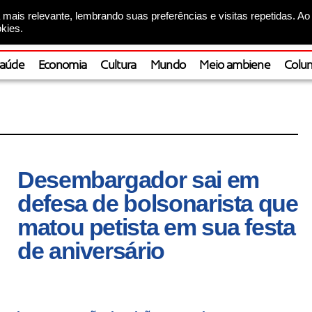
mais relevante, lembrando suas preferências e visitas repetidas. Ao
kies.
aúde
Economia
Cultura
Mundo
Meio ambiene
Colun
Desembargador sai em
defesa de bolsonarista que
matou petista em sua festa
de aniversário