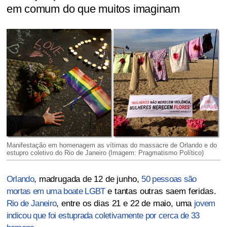
em comum do que muitos imaginam
Manifestação em homenagem as vítimas do massacre de Orlando e do
estupro coletivo do Rio de Janeiro (Imagem: Pragmatismo Político)
Orlando
, madrugada de 12 de junho,
50 pessoas são
mortas em uma boate LGBT
e tantas outras saem feridas.
Rio de Janeiro
, entre os dias 21 e 22 de maio, uma
jovem
indicou que foi estuprada coletivamente por cerca de 33