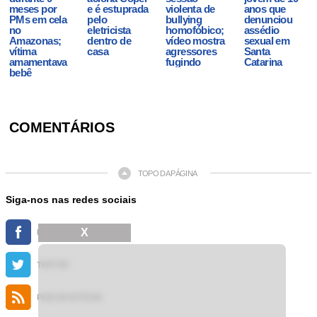
meses por
e é estuprada
violenta de
anos que
PMs em cela
pelo
bullying
denunciou
no
eletricista
homofóbico;
assédio
Amazonas;
dentro de
vídeo mostra
sexual em
vítima
casa
agressores
Santa
amamentava
fugindo
Catarina
bebê
COMENTÁRIOS
TOPO DA PÁGINA
Siga-nos nas redes sociais
X
FACEBOOK
TWITTER
FEED DE NOTÍCIAS