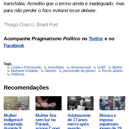
transfobia. Acredito que o termo ainda é inadequado, mas
para não perder o foco evitarei esse debate
.
Thiago Coacci,
Brasil Post
Acompanhe
Pragmatismo Político
no
Twitter
e no
Facebook
Tags
Contra o Preconceito
Homofobia
Homossexual
LGBT
Mulher
Mulheres Violadas
Orlando
preconceito de gênero
Rio de Janeiro
Violência
Recomendações
Mulher
Mulher fica
Adolescente
Músico e
indígena é
sem luz no
de 17 anos
esposa
estuprada
Paraná,
morre após
espancam
durante 9
aciona Copel
sessão
jovem de 19