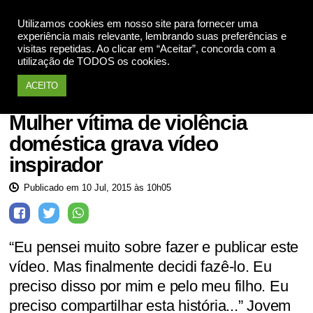
Utilizamos cookies em nosso site para fornecer uma
Apoie
experiência mais relevante, lembrando suas preferências e
visitas repetidas. Ao clicar em “Aceitar”, concorda com a
utilização de TODOS os cookies.
ACEITO
Mulheres violadas
Mulher vítima de violência
doméstica grava vídeo
inspirador
Publicado em 10 Jul, 2015 às 10h05
“Eu pensei muito sobre fazer e publicar este
vídeo. Mas finalmente decidi fazê-lo. Eu
preciso disso por mim e pelo meu filho. Eu
preciso compartilhar esta história...” Jovem