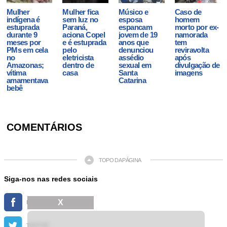
Mulher
Mulher fica
Músico e
Caso de
indígena é
sem luz no
esposa
homem
estuprada
Paraná,
espancam
morto por ex-
durante 9
aciona Copel
jovem de 19
namorada
meses por
e é estuprada
anos que
tem
PMs em cela
pelo
denunciou
reviravolta
no
eletricista
assédio
após
Amazonas;
dentro de
sexual em
divulgação de
vítima
casa
Santa
imagens
amamentava
Catarina
bebê
COMENTÁRIOS
TOPO DA PÁGINA
Siga-nos nas redes sociais
X
FACEBOOK
TWITTER