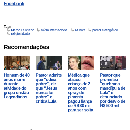
Facebook
Tags
Marco Feliciano
mídia internacional
Música
pastor evangélico
religiosidade
Recomendações
Homem de 40
Pastor admite
Médica que
Pastor que
anos morre
que “odeia
atacou
prometeu
durante
pobre”, diz
criança de 2
"quebrar a
atividade do
que “Jesus
anos com
mandíbula de
grupo cristão
nunca foi
spray de
Lula" é
Legendários
pobre” e
pimenta
denunciado
critica Lula
pagou fiança
por desvio de
de R$ 30 mil
R$ 500 mil
para ser solta