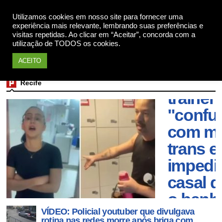
Utilizamos cookies em nosso site para fornecer uma
Apoie
experiência mais relevante, lembrando suas preferências e
visitas repetidas. Ao clicar em “Aceitar”, concorda com a
utilização de TODOS os cookies.
ACEITO
Person
Recife
trainer 
"confu
com mu
trans e
impedi
casal d
o banh
VÍDEO: Policial youtuber que divulgava
femini
rotina nas redes morre após briga com